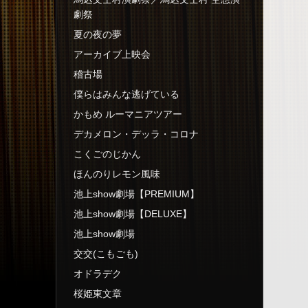
劇祭
夏の夜の夢
アーカイブ上映会
稽古場
僕らはみんな逃げている
かもめ ルーマニアツアー
デカメロン・デッラ・コロナ
こくごのじかん
ほんのりレモン風味
池上show劇場【PREMIUM】
池上show劇場【DELUXE】
池上show劇場
交交(こもごも)
オドラデク
桜姫東文章