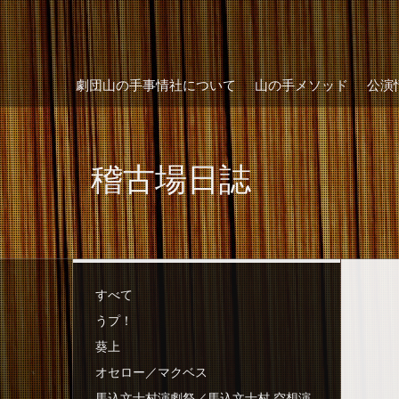
劇団山の手事情社について
山の手メソッド
公演
稽古場日誌
すべて
うプ！
葵上
オセロー／マクベス
馬込文士村演劇祭／馬込文士村 空想演