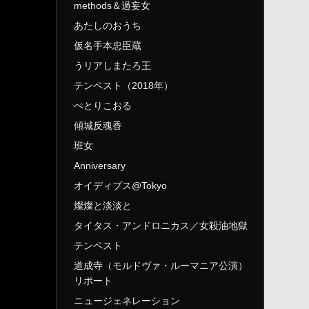
methods＆過妄女
あたしのおうち
仮名手本忠臣蔵
うリアしまたろ王
テンペスト（2018年）
ぺとりこおる
傾城反魂香
班女
Anniversary
オイディプス@Tokyo
燦燦と淡淡と
タイタス・アンドロニカス／女殺油地獄
テンペスト
道成寺（モルドヴァ・ルーマニア公演）
リポート
ニュージェネレーション