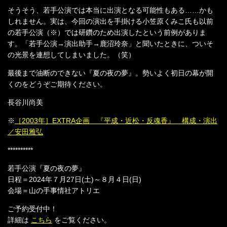
そうそう、若手公演では本当に出演となる可能性もある……かも
しれません。実は、今回の演出を手掛ける小笠原くみこ氏も以前
の若手公演（※）では研鑽のため出演したという前例がありま
す。「若手公演→演出助手→鹿沼玲奈」と聞いたときに、ついそ
の光景を連想してしまいました。（笑）
最後まで油断のできない『夏の夜の夢』。勢いよく初日の幕が開
くのをどうぞご期待ください。
長谷川尚美
※
［2003年］EXTRA企画 『平成・近松・反魂香』 構成・演出
／安田雅弘
**********
若手公演『夏の夜の夢』
日程＝2024年７月27日(土)～８月４日(日)
会場＝山の手事情社アトリエ
ご予約受付中！
詳細は
こちら
をご覧ください。