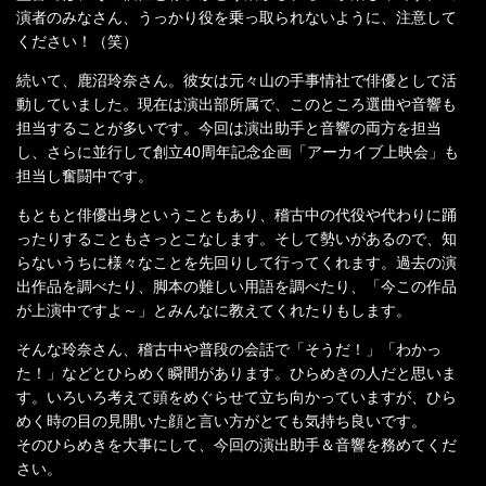
演者のみなさん、うっかり役を乗っ取られないように、注意して
ください！（笑）
続いて、鹿沼玲奈さん。彼女は元々山の手事情社で俳優として活
動していました。現在は演出部所属で、このところ選曲や音響も
担当することが多いです。今回は演出助手と音響の両方を担当
し、さらに並行して創立40周年記念企画「アーカイブ上映会」も
担当し奮闘中です。
もともと俳優出身ということもあり、稽古中の代役や代わりに踊
ったりすることもさっとこなします。そして勢いがあるので、知
らないうちに様々なことを先回りして行ってくれます。過去の演
出作品を調べたり、脚本の難しい用語を調べたり、「今この作品
が上演中ですよ～」とみんなに教えてくれたりもします。
そんな玲奈さん、稽古中や普段の会話で「そうだ！」「わかっ
た！」などとひらめく瞬間があります。ひらめきの人だと思いま
す。いろいろ考えて頭をめぐらせて立ち向かっていますが、ひら
めく時の目の見開いた顔と言い方がとても気持ち良いです。
そのひらめきを大事にして、今回の演出助手＆音響を務めてくだ
さい。