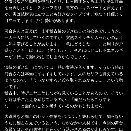
発表会などで照明を担当したり、自ら団体を立ち上げて演出作品
を発表したりと、スタッフ周り、裏方のエキスパートと言えます
が、実は結構表に立つことも好きなタイプです。危なく俳優より
目立ってしまう（!?）勢いがあります。
河合さんと言えば、まず稽古後のダメ出しの熱心さでしょうか。
一人一人に話していくのですが、突然スイッチが入ったかのよう
に熱を帯びることがあります。「急にどうした……」と周りが戸
惑うこともしばしば。（笑）しかし、それはほとばしるエネルギ
ーが回転して漏れ出してしまうからでしょう。
演技のダメ出しについては、熱い実演が入ります。そういう時の
河合さんは本当にイキイキしています。人のセリフも覚えている
ようなので、「うっかりすると役を取られるかも……」という勢
いです。
稽古中、時折ニヤニヤしながら見ていることがあるので、そうい
う時は手ごたえを感じているのか、「俺だったらこうする
な……」と面白いことを考えているのかもしれません。
大道具など舞台のセット作業をパパパッと終わらせて、知らない
うちに稽古を見ているという、なかなかの人材です。今回の舞台
監督では、その個性と存在がどう活かされるのか楽しみです。出