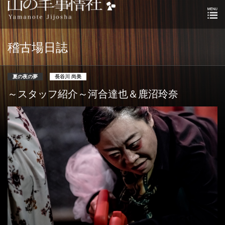
稽古場日誌
夏の夜の夢
長谷川 尚美
～スタッフ紹介～河合達也＆鹿沼玲奈