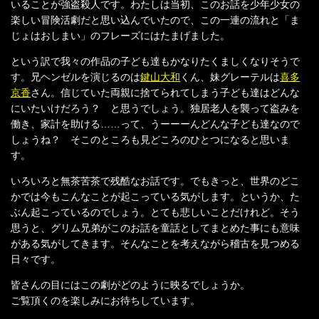
いることが強盗殺人です。わたしは当初、このお話を少年少女の
楽しい冒険活劇だと思い込んでいたので、この一連の流れと「ま
じょはおしまい」のフレーズにはたまげました。
という訳で我々の作品の子ども達もかなりたくましくなりそうで
す。兄ヘンゼルを演じるのは
鍵山大和
くん、妹グレーテルは
喜多
京香
さん。信じていた両親に捨てられてしまう子ども達はどんな
にいたいけだろう？ と思うでしょう。独居老人を襲って盗みを
働き、家計を助ける……って、うーーーんどんな子ども達なので
しょうね？ そこのところも見どころのひとつになると思いま
す。
いろいろと無茶苦茶で残酷なお話です。でもきっと、世界のどこ
かでは今もこんなことが起こっている気がします。というか、た
ぶん起こっているのでしょう。とても悲しいことだけれど。そう
思うと、グリム兄弟がこのお話を童話としてまとめた事にも意味
がある気がしてきます。そんなことを考えながら稽古を見つめる
日々です。
皆さんの目にはこの劇がどのように映るでしょうか。
ご覧頂くのを楽しみにお待ちしています。