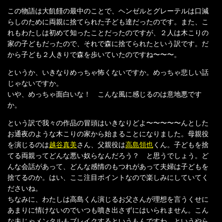
この物語は大飢饉の最中のことで、ヘンゼルとグレーテルは口減
らしのために両親に捨てられた子ども達だったのです。また、こ
れもわたしは初めて知ったことだったのですが、２人は木こりの
家の子どもだったので、それで森に捨てられたという訳です。だ
から子ども２人きりで森を歩いていたのですね〜〜〜。
というか、いきなりめっちゃ怖くないですか。めっちゃ悲しい話
じゃないですか。
いや、めっちゃ面白いな！ こんな風に感じるのは意地悪です
か。
という訳で我々の作品の冒頭はいきなりどよ〜〜〜〜〜んとした
お通夜のような木こりの家から始まることになりました。母親役
を演じるのは
越谷真美
さん、父親役は
高島領也
くん。子どもを捨
てる両親ってどんな悪い奴らなんだろう？ と思うでしょう。ど
んな会話があって、どんな感情のもつれがあって夫婦は子どもを
捨てるのか。はい、ここ注目ポイントなので楽しみにしていてく
ださいね。
ちなみに、わたしは高島くん演じるお父さんが理想を言うくせに
あまりに情けないのでいつも噴き出さずにはいられません。こん
な夫じゃメンタルもブレイクするというもんですわ、というやら