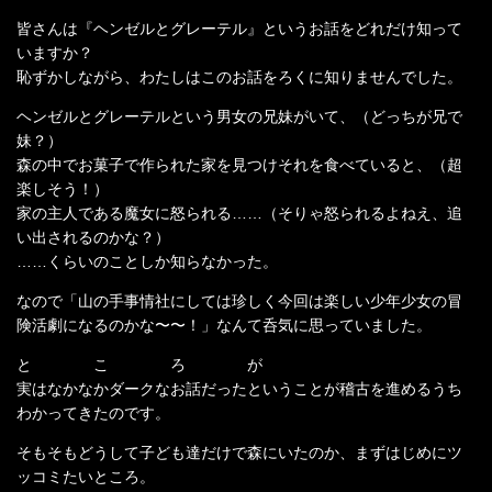
皆さんは『ヘンゼルとグレーテル』というお話をどれだけ知って
いますか？
恥ずかしながら、わたしはこのお話をろくに知りませんでした。
ヘンゼルとグレーテルという男女の兄妹がいて、（どっちが兄で
妹？）
森の中でお菓子で作られた家を見つけそれを食べていると、（超
楽しそう！）
家の主人である魔女に怒られる……（そりゃ怒られるよねえ、追
い出されるのかな？）
……くらいのことしか知らなかった。
なので「山の手事情社にしては珍しく今回は楽しい少年少女の冒
険活劇になるのかな〜〜！」なんて呑気に思っていました。
と こ ろ が
実はなかなかダークなお話だったということが稽古を進めるうち
わかってきたのです。
そもそもどうして子ども達だけで森にいたのか、まずはじめにツ
ッコミたいところ。