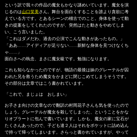
という訳で我々の作品の魔女もかなり謎めいています。魔女を演
じるのは
山口笑美
さん。舞台を面白くすることを誰より貪欲に考
えている方です。とあるシーンの稽古でのこと。身体を使って動
きの提案をしてくれたのですが、突然はたと動きをやめてしま
い、こう言いました。
「これはダメだわ、過去の公演でこんな動きがあったもの。」
「ああ……アイディアが足りない……新鮮な身体を見つけなくち
ゃ……」
面白さへの執念、まさに魔女級です。勉強になります。
これも知らなかったのですが、物語の最後は妹のグレーテルが囚
われた兄を救うため魔女をかまどに閉じこめてしまうそうです。
その部分は文章ではこう書かれています。
「これで、まじょは おしまい」
お子さま向けの文章なので翻訳の村岡花子さんも気を使ったので
しょう。グレーテルが魔女を殺してしまった、ということをかな
りオブラートに包んで書いています。しかも、魔女の家に宝石が
たくさんあったので、子ども達２人はそれをポケットに詰め込ん
で持って帰ってしまいます。さらっと書かれていますが、やって