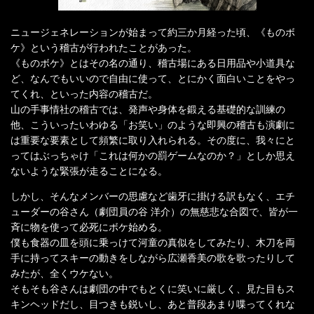
ニュージェネレーションが始まって約三か月経った頃、《ものボ
ケ》という稽古が行われたことがあった。
《ものボケ》とはその名の通り、稽古場にある日用品や小道具な
ど、なんでもいいので自由に使って、とにかく面白いことをやっ
てくれ、といった内容の稽古だ。
山の手事情社の稽古では、発声や身体を鍛える基礎的な訓練の
他、こういったいわゆる「お笑い」のような即興の稽古も演劇に
は重要な要素として頻繁に取り入れられる。その度に、我々にと
ってはぶっちゃけ「これは何かの罰ゲームなのか？」としか思え
ないような緊張が走ることになる。
しかし、そんなメンバーの思慮など歯牙に掛ける訳もなく、エチ
ューダーの谷さん（劇団員の谷 洋介）の無慈悲な合図で、皆が一
斉に物を使って必死にボケ始める。
僕も食器の皿を頭に乗っけて河童の真似をしてみたり、木刀を両
手に持ってスキーの動きをしながら広瀬香美の歌を歌ったりして
みたが、全くウケない。
そもそも谷さんは劇団の中でもとくに笑いに厳しく、見た目もス
キンヘッドだし、目つきも鋭いし、あと普段あまり喋ってくれな