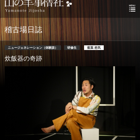
稽古場日誌
ニュージェネレーション（体験談）
研修生
藍葉 悠気
炊飯器の奇跡