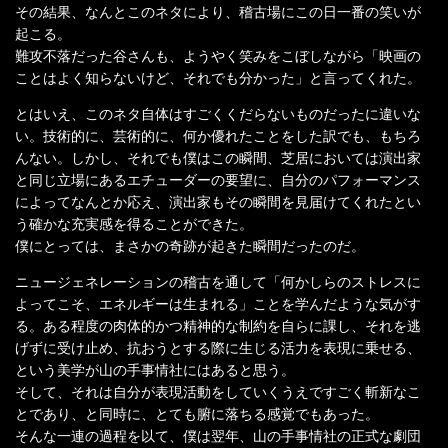
その結果、なんとこのネタにより、稽古場にこの日一番の笑いが
起こる。
難攻不落だった谷さんも、ようやく笑みをこぼしながら「映画の
ことはよく知らないけど、それでも分かった」と言ってくれた。
とはいえ、このネタ自体はすごくくだらないものだったに違いな
い。技術的に、芸術的に、何か優れたことをした訳でも、もちろ
んない。しかし、それでも僕はこの瞬間、芝居においては演出家
と同じ立場にあるエチューダーの要望に、自分のパフォーマンス
によってなんとか応え、演出家もその瞬間を見届けてくれたとい
う確かな充実感を得ることができた。
僕にとっては、まさかの奇跡が起きた瞬間だったのだ。
ニュージェネレーションの稽古を通して「何かしらのストレスに
よってこそ、エネルギーは生まれる」ことを学んだような気がす
る。ある程度の肉体的かつ精神的な制約を自らに課し、それを逃
げずに受け止め、抗おうとする際に生じる活力を表現に乗せる、
という美学が山の手事情社にはあると思う。
そして、それは自分が表現活動をしていくうえですごく斬新なこ
とであり、と同時に、とても腑に落ちる感覚でもあった。
そんな一連の過程を以て、僕は翌年、山の手事情社の正式な劇団