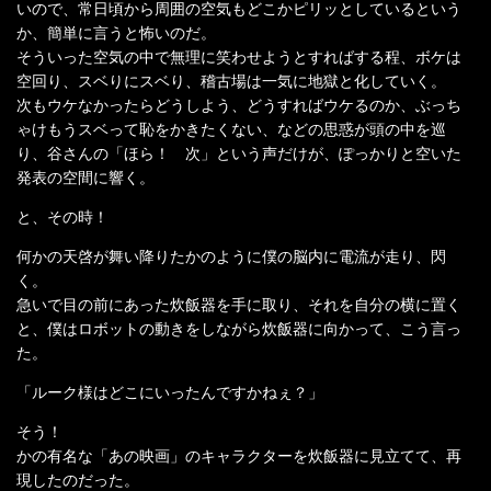
いので、常日頃から周囲の空気もどこかピリッとしているという
か、簡単に言うと怖いのだ。
そういった空気の中で無理に笑わせようとすればする程、ボケは
空回り、スベりにスベり、稽古場は一気に地獄と化していく。
次もウケなかったらどうしよう、どうすればウケるのか、ぶっち
ゃけもうスベって恥をかきたくない、などの思惑が頭の中を巡
り、谷さんの「ほら！ 次」という声だけが、ぽっかりと空いた
発表の空間に響く。
と、その時！
何かの天啓が舞い降りたかのように僕の脳内に電流が走り、閃
く。
急いで目の前にあった炊飯器を手に取り、それを自分の横に置く
と、僕はロボットの動きをしながら炊飯器に向かって、こう言っ
た。
「ルーク様はどこにいったんですかねぇ？」
そう！
かの有名な「あの映画」のキャラクターを炊飯器に見立てて、再
現したのだった。