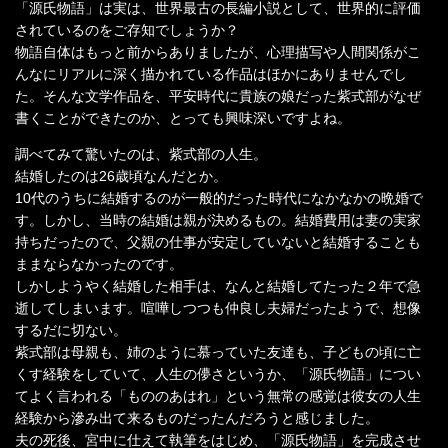
「源氏物語」は実は、世界最古の長編小説として、世界的に評価
されているのをご存知でしょうか？
物語自体はもっと前からありましたが、心理描写や人間関係がこ
んなにリアルに深く描かれている作品はほかにありませんでし
た。そんな文学作品を、平安時代に貴族の娘だった紫式部がなぜ
書くことができたのか、とっても興味深いですよね。
調べてみて驚いたのは、紫式部の人生。
結婚したのは26歳頃なんだとか。
10代のうちに結婚するのが一般的だった時代になかなかの晩婚で
す。しかし、当時の結婚は親が決めるもの。結婚費用は妻の実家
持ちだったので、父親の仕事が安定していないと結婚することも
ままならなかったのです。
しかしようやく結婚した相手は、なんと結婚してたった２年で急
逝してしまいます。喧嘩しつつも仲良し夫婦だったようで、想像
するだに切ない。
紫式部は母親も、姉のように慕っていた友達も、子どもの頃に亡
くす経験をしていて、人生の儚さというか、「源氏物語」につい
てよく言われる「もののあはれ」という無常の感覚は彼女の人生
経験から滲み出て来るものだったんだろうと感じました。
夫の死後、宮中に仕えて執筆をはじめ、「源氏物語」を完成させ