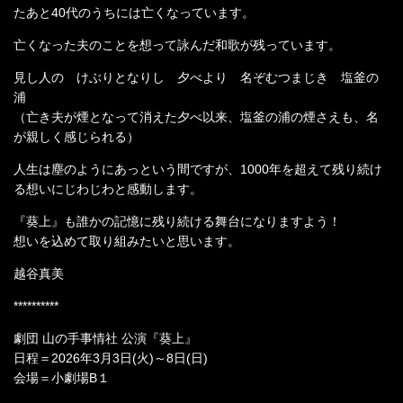
たあと40代のうちには亡くなっています。
亡くなった夫のことを想って詠んだ和歌が残っています。
見し人の けぶりとなりし 夕べより 名ぞむつまじき 塩釜の
浦
（亡き夫が煙となって消えた夕べ以来、塩釜の浦の煙さえも、名
が親しく感じられる）
人生は塵のようにあっという間ですが、1000年を超えて残り続け
る想いにじわじわと感動します。
『葵上』も誰かの記憶に残り続ける舞台になりますよう！
想いを込めて取り組みたいと思います。
越谷真美
**********
劇団 山の手事情社 公演『葵上』
日程＝2026年3月3日(火)～8日(日)
会場＝小劇場B１