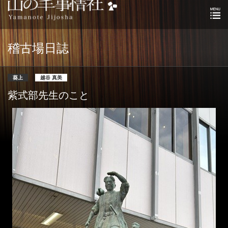
稽古場日誌
葵上
越谷 真美
紫式部先生のこと