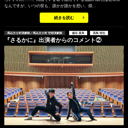
なんですが、いつの世も、誰かが誰かを想い、煩...
続きを読む
馬込文士村演劇祭／馬込文士村 空想演劇祭
越谷 真美
高島 領也
『さるかに』出演者からのコメント②