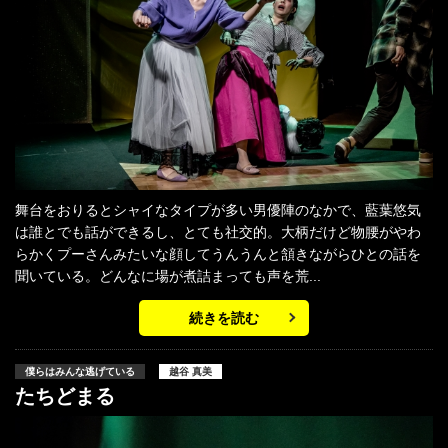
舞台をおりるとシャイなタイプが多い男優陣のなかで、藍葉悠気
は誰とでも話ができるし、とても社交的。大柄だけど物腰がやわ
らかくプーさんみたいな顔してうんうんと頷きながらひとの話を
聞いている。どんなに場が煮詰まっても声を荒...
続きを読む
僕らはみんな逃げている
越谷 真美
たちどまる