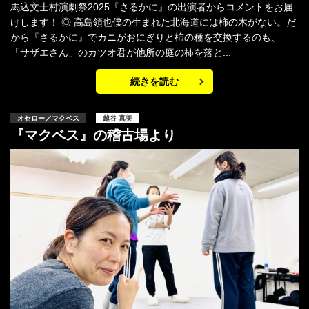
馬込文士村演劇祭2025『さるかに』の出演者からコメントをお届
けします！ ◎ 高島領也僕の生まれた北海道には柿の木がない。だ
から『さるかに』でカニがおにぎりと柿の種を交換するのも、
「サザエさん」のカツオ君が他所の庭の柿を落と...
続きを読む
オセロー／マクベス
越谷 真美
『マクベス』の稽古場より