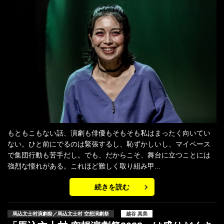
もともこもない話、演劇も俳優もそもそも私はまったく向いてい
ない。ひと前にでるのは緊張するし、恥ずかしいし、マイペース
で集団行動も苦手だし。でも、だからこそ、舞台に立つことには
強烈な憧れがある。これほど難しく取り組み甲...
続きを読む
馬込文士村演劇祭／馬込文士村 空想演劇祭
越谷 真美