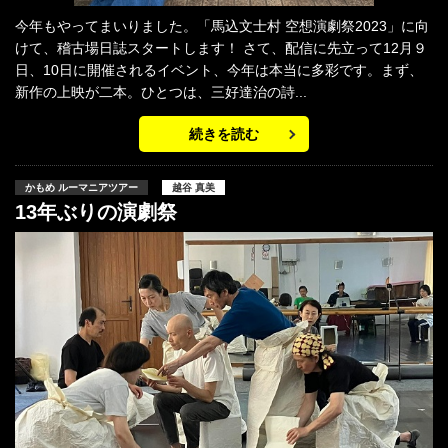
今年もやってまいりました。「馬込文士村 空想演劇祭2023」に向
けて、稽古場日誌スタートします！ さて、配信に先立って12月９
日、10日に開催されるイベント、今年は本当に多彩です。まず、
新作の上映が二本。ひとつは、三好達治の詩...
続きを読む
かもめ ルーマニアツアー
越谷 真美
13年ぶりの演劇祭