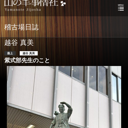
稽古場日誌
越谷 真美
葵上
越谷 真美
紫式部先生のこと