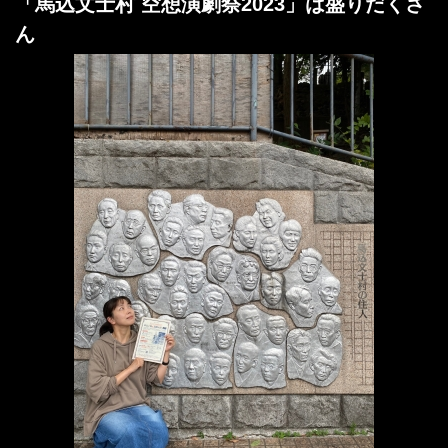
「馬込文士村 空想演劇祭2023」は盛りだくさ
ん