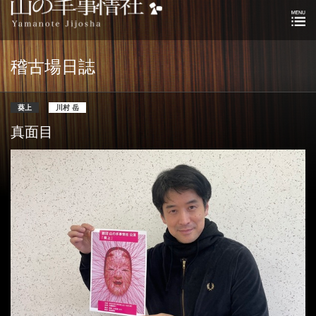
稽古場日誌
葵上
川村 岳
真面目