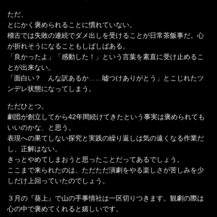
ただ、
とにかく褒められることに慣れていない。
稽古では失敗の連続でダメ出しを受けることが日常茶飯事だ。心
が折れそうになることもしばしばある。
「良かったよ」「感動した！」という言葉を素直に受け止めるこ
とが出来ない。
「面白い？ んな訳あるか……嘘つけありがとう」とこじれたツ
ンデレ状態になってしまう。
ただひとつ。
劇団が創立してから42年間続けてきたという事実は褒められても
いいのかな、と思う。
表現への果てしない探究と実践の繰り返しは気の遠くなる作業だ
し、正解はない。
きっとやめてしまおうと思ったことだってあるでしょう。
ここまで来られたのは、ただただ演劇をやる楽しさが苦しみを少
しだけ上回っていたのでしょう。
３月の『葵上』で山の手事情社は一区切りつきます。観劇の際は
心の中で褒めてくれると嬉しいです。