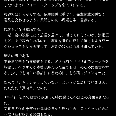
しないようにウォーミングアップを念入りにする。
報連相はしっかりする。信頼関係は重要だ。先輩後輩関係なく、
意見を交わせるように風通しの良い現場を常に意識する。
観客をかなり意識する。
一期一会の観客にどう芝居を届けて、感じてもらうのか。満足度
をどこまで高められるのか。演劇を身近に感じて頂けるようワー
クショップも度々実施して、演劇の普及にも取り組んでいる。
稽古の鬼である。
本番期間中も当然稽古をする。客入れ前ギリギリまでシーンを微
調整し、ヘタすりゃ本番が終わった後でも明日のために稽古をす
る。少しでも面白い作品にするために。もう稽古ジャンキーだ。
あんまりチャラチャラしていない、というか全然していません。
ただただ「真面目」なのだ。
30年前、初めて稽古に参加した時に感じたのはこの真面目さだっ
た。
文化系の仮面を被った体育会系かと思ったら、ストイックに表現
へ取り組む探究者の面もある。