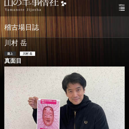
稽古場日誌
川村 岳
葵上
川村 岳
真面目