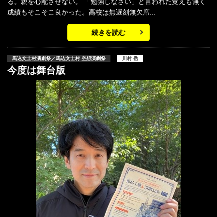
る。親を心配させない。 「勉強しなさい」と言われた覚えも無く
成績もそこそこ良かった。高校は無遅刻無欠席...
続きを読む
馬込文士村演劇祭／馬込文士村 空想演劇祭
川村 岳
今度は舞台版