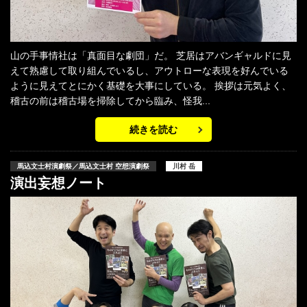
山の手事情社は「真面目な劇団」だ。 芝居はアバンギャルドに見
えて熟慮して取り組んでいるし、アウトローな表現を好んでいる
ように見えてとにかく基礎を大事にしている。 挨拶は元気よく、
稽古の前は稽古場を掃除してから臨み、怪我...
続きを読む
馬込文士村演劇祭／馬込文士村 空想演劇祭
川村 岳
演出妄想ノート