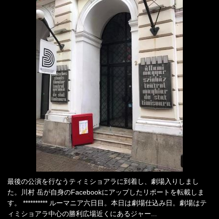
最後の公演を行なうティミショアラに到着し、劇場入りしまし
た。川村 岳が自身のFacebookにアップしたリポートを転載しま
す。 ********** ルーマニア六日目。本日は劇場仕込み日。劇場はテ
ィミショアラ中心の勝利広場近くにあるジャー...