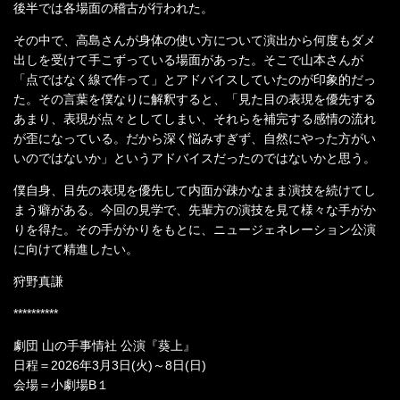
後半では各場面の稽古が行われた。
その中で、高島さんが身体の使い方について演出から何度もダメ
出しを受けて手こずっている場面があった。そこで山本さんが
「点ではなく線で作って」とアドバイスしていたのが印象的だっ
た。その言葉を僕なりに解釈すると、「見た目の表現を優先する
あまり、表現が点々としてしまい、それらを補完する感情の流れ
が歪になっている。だから深く悩みすぎず、自然にやった方がい
いのではないか」というアドバイスだったのではないかと思う。
僕自身、目先の表現を優先して内面が疎かなまま演技を続けてし
まう癖がある。今回の見学で、先輩方の演技を見て様々な手がか
りを得た。その手がかりをもとに、ニュージェネレーション公演
に向けて精進したい。
狩野真謙
**********
劇団 山の手事情社 公演『葵上』
日程＝2026年3月3日(火)～8日(日)
会場＝小劇場B１