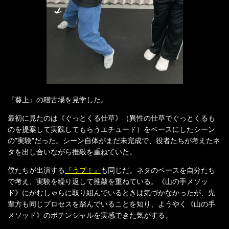
『葵上』の稽古場を見学した。
最初に見たのは《ぐっとくる仕草》（異性の仕草でぐっとくるも
のを提案して実践してもらうエチュード）をベースにしたシーン
の”実験”だった。シーン自体がまだ未完成で、役者たちが考えたネ
タを出し合いながら推敲を重ねていた。
僕たちが出演する
『うプ！』
も同じだ。ネタのベースを自分たち
で考え、実験を繰り返して推敲を重ねている。《山の手メソッ
ド》にがむしゃらに取り組んでいるときは気づかなかったが、先
輩方も同じプロセスを踏んでいることを知り、ようやく《山の手
メソッド》のポテンシャルを実感できた気がする。