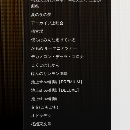
劇祭
夏の夜の夢
アーカイブ上映会
稽古場
僕らはみんな逃げている
かもめ ルーマニアツアー
デカメロン・デッラ・コロナ
こくごのじかん
ほんのりレモン風味
池上show劇場【PREMIUM】
池上show劇場【DELUXE】
池上show劇場
交交(こもごも)
オドラデク
桜姫東文章