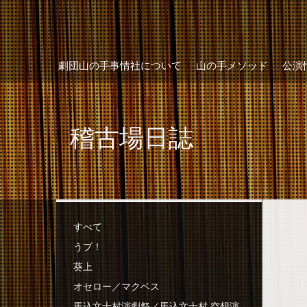
劇団山の手事情社について
山の手メソッド
公演
稽古場日誌
すべて
うプ！
葵上
オセロー／マクベス
馬込文士村演劇祭／馬込文士村 空想演