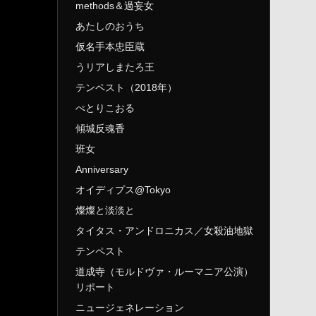
methods＆過妄女
あたしのおうち
仮名手本忠臣蔵
うリアしまたろ王
テンペスト（2018年）
ぺとりこおる
傾城反魂香
班女
Anniversary
オイディプス@Tokyo
燦燦と淡淡と
タイタス・アンドロニカス／女殺油地獄
テンペスト
道成寺（モルドヴァ・ルーマニア公演）
リポート
ニュージェネレーション