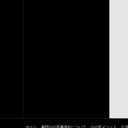
ホーム
劇団山の手事情社について
山の手メソッド
公