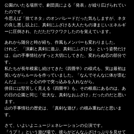
公園のいたる場所で、劇団員による「発表」が繰り広げられてい
たのです。
今思えば「捨てネタ」のオンパレードだった気もしますが、ネタ
の良し悪し以上に、真剣にふざける大人たちの凄まじいエネルギ
ーに圧倒され、ただただワクワクしたのを覚えています。
あれから随分と時が経ち、作風もメンバーも変わりました。
けれど、「演劇と真剣に遊ぶ、真剣にふざける」という姿勢だけ
は、山の手事情社がずっと大切にしてきた、変わらぬ芯の部分で
す。
私たちが長年模索し続けてきた《四畳半》の様式も、実は最初は
笑いながらルールを作っていました。「なんでそんなに体が歪む
んだよ……」と心の中で突っ込みを入れながら。
傍目には堅苦しく見える《四畳半》も、その根底にあるのは、あ
の日の公園と同じ「壮大な、真剣なおふざけ」だったのだと思い
ます。
山の手事情社の歴史は、「真剣な遊び」の積み重ねだと思いま
す。
さて、いよいよニュージェネレーションの公演です。
『うプ！』という遊び場で、彼らがどんなふざけっぷりを見せて