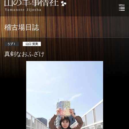
稽古場日誌
うプ！
山口 笑美
真剣なおふざけ