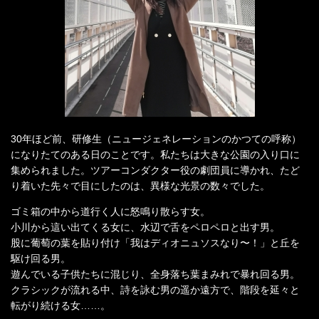
30年ほど前、研修生（ニュージェネレーションのかつての呼称）
になりたてのある日のことです。私たちは大きな公園の入り口に
集められました。ツアーコンダクター役の劇団員に導かれ、たど
り着いた先々で目にしたのは、異様な光景の数々でした。
ゴミ箱の中から道行く人に怒鳴り散らす女。
小川から這い出てくる女に、水辺で舌をペロペロと出す男。
股に葡萄の葉を貼り付け「我はディオニュソスなり〜！」と丘を
駆け回る男。
遊んでいる子供たちに混じり、全身落ち葉まみれで暴れ回る男。
クラシックが流れる中、詩を詠む男の遥か遠方で、階段を延々と
転がり続ける女……。