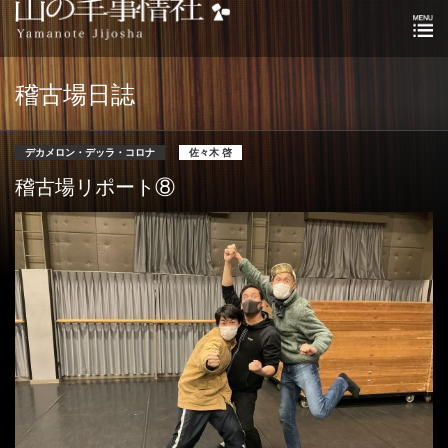
稽古場日誌
デカメロン・デッラ・コロナ
佐々木 啓
稽古場リポート⑧