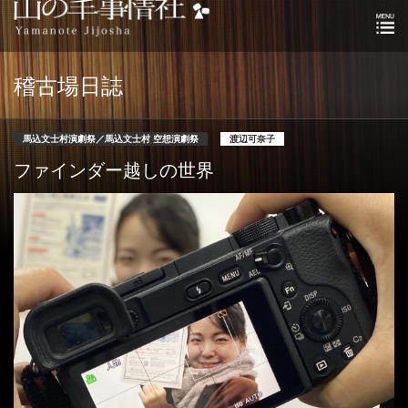
稽古場日誌
馬込文士村演劇祭／馬込文士村 空想演劇祭
渡辺可奈子
ファインダー越しの世界