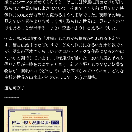
撮ったシーンを見せてもらうと、そこには綺麗に演技だけが切り
取られた世界が映し出されていて、今まで当たり前に見ていた映
像作品の見方がガラリと変わるような衝撃でした。実際その場に
見えていた景色よりも美しく切り取られた世界は、見たいものだ
けを見ることが出来る、まさに空想のように思えるのでした。
今回、私が出演する『片腕』もこれから撮影が行われる予定で
す。稽古は始まったばかりで、どんな作品になるのか未知数です
が、演出の斉木さんらしいアクロバティックな作品になるのでは
ないかと期待しています。川端康成が描いた、女の片腕とそれを
借りた男が一晩を共にすると言う、幻とも夢ともつかない妖美な
物語が、演劇の力でどのように繰り広げられていくのか、どんな
空想の世界が出来上がるのか……？ 乞うご期待。
渡辺可奈子
**********