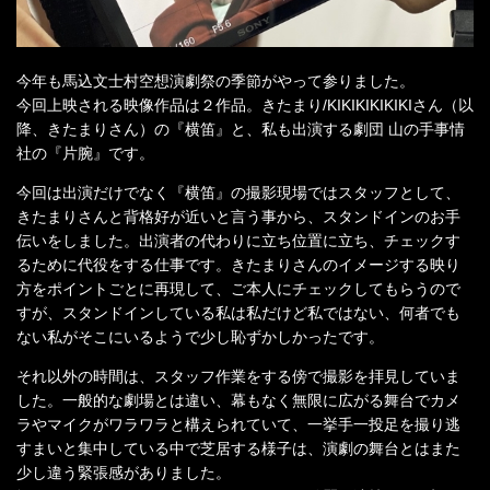
今年も馬込文士村空想演劇祭の季節がやって参りました。
今回上映される映像作品は２作品。きたまり/KIKIKIKIKIKIさん（以
降、きたまりさん）の『横笛』と、私も出演する劇団 山の手事情
社の『片腕』です。
今回は出演だけでなく『横笛』の撮影現場ではスタッフとして、
きたまりさんと背格好が近いと言う事から、スタンドインのお手
伝いをしました。出演者の代わりに立ち位置に立ち、チェックす
るために代役をする仕事です。きたまりさんのイメージする映り
方をポイントごとに再現して、ご本人にチェックしてもらうので
すが、スタンドインしている私は私だけど私ではない、何者でも
ない私がそこにいるようで少し恥ずかしかったです。
それ以外の時間は、スタッフ作業をする傍で撮影を拝見していま
した。一般的な劇場とは違い、幕もなく無限に広がる舞台でカメ
ラやマイクがワラワラと構えられていて、一挙手一投足を撮り逃
すまいと集中している中で芝居する様子は、演劇の舞台とはまた
少し違う緊張感がありました。