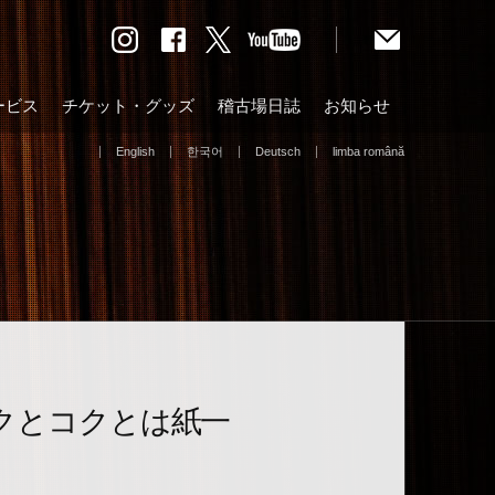
ービス
チケット・グッズ
稽古場日誌
お知らせ
English
한국어
Deutsch
limba română
クとコクとは紙一