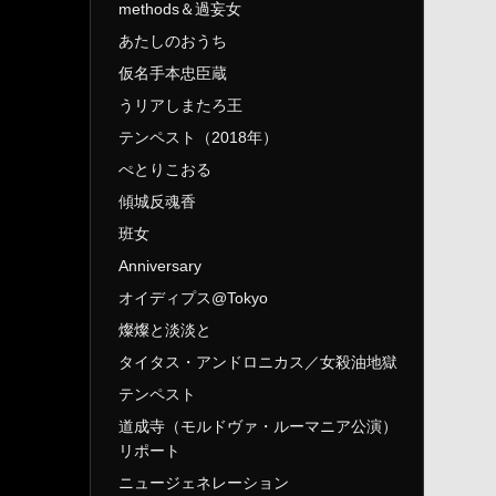
methods＆過妄女
あたしのおうち
仮名手本忠臣蔵
うリアしまたろ王
テンペスト（2018年）
ぺとりこおる
傾城反魂香
班女
Anniversary
オイディプス@Tokyo
燦燦と淡淡と
タイタス・アンドロニカス／女殺油地獄
テンペスト
道成寺（モルドヴァ・ルーマニア公演）
リポート
ニュージェネレーション