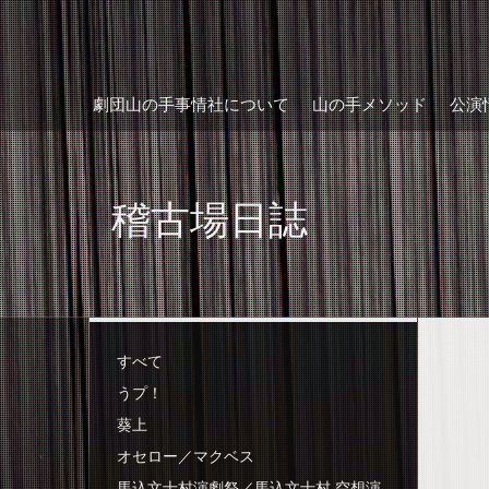
劇団山の手事情社について
山の手メソッド
公演
稽古場日誌
すべて
うプ！
葵上
オセロー／マクベス
馬込文士村演劇祭／馬込文士村 空想演