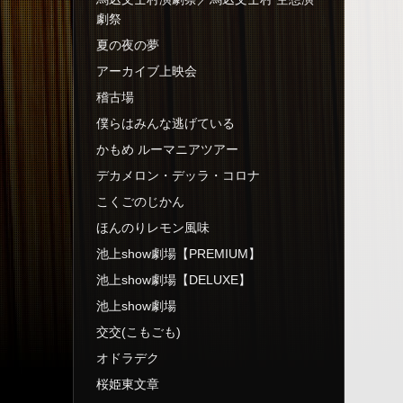
劇祭
夏の夜の夢
アーカイブ上映会
稽古場
僕らはみんな逃げている
かもめ ルーマニアツアー
デカメロン・デッラ・コロナ
こくごのじかん
ほんのりレモン風味
池上show劇場【PREMIUM】
池上show劇場【DELUXE】
池上show劇場
交交(こもごも)
オドラデク
桜姫東文章