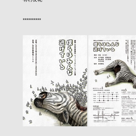
**********