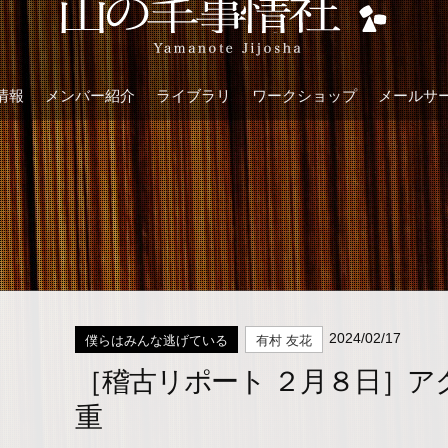
情報
メンバー紹介
ライブラリ
ワークショップ
メールサ
2024/02/17
僕らはみんな逃げている
有村 友花
［稽古リポート ２月８日］ア
重