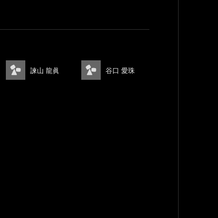
諫山 龍眞
谷口 愛珠