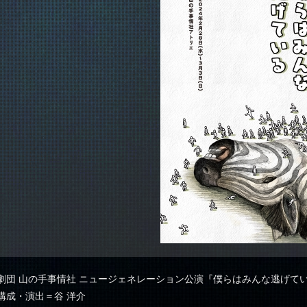
劇団 山の手事情社 ニュージェネレーション公演『僕らはみんな逃げて
構成・演出＝谷 洋介