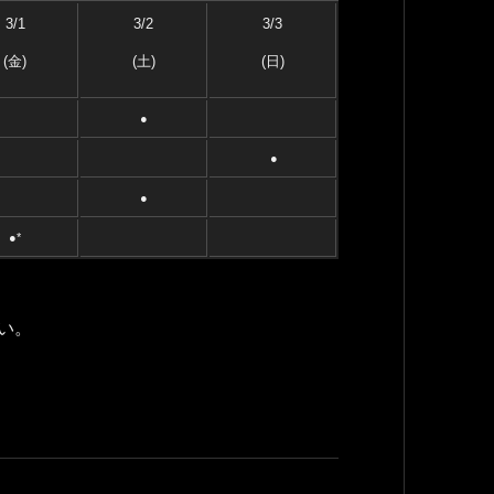
3/1
3/2
3/3
(金)
(土)
(日)
●
●
●
●*
い。