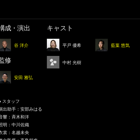
構成・演出
キャスト
谷 洋介
平戸 優希
藍葉 悠気
監修
中村 光樹
安田 雅弘
● スタッフ
演出助手：安部みはる
音響：斉木和洋
照明：中川佐織
衣裳：名越未央