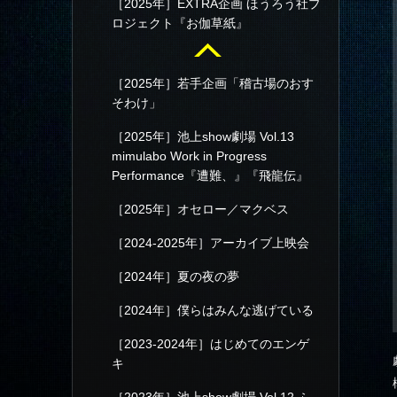
［2025年］EXTRA企画 ほうろう社プ
ロジェクト『お伽草紙』
［2025年］若手企画「稽古場のおす
そわけ」
［2025年］池上show劇場 Vol.13
mimulabo Work in Progress
Performance『遭難、』『飛龍伝』
［2025年］オセロー／マクベス
［2024-2025年］アーカイブ上映会
［2024年］夏の夜の夢
［2024年］僕らはみんな逃げている
［2023-2024年］はじめてのエンゲ
キ