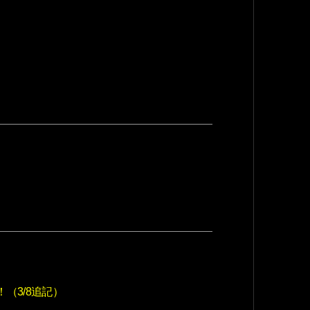
（3/8追記）