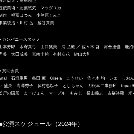
舞台監督：高島領也
宣伝美術：藍葉悠気 マツダユカ
制作：福冨はつみ 小笠原くみこ
事業統括：川村 岳 越谷真美
● カンパニースタッフ
山本芳郎 水寄真弓 山口笑美 浦 弘毅 ／ 佐々木 啓 河合達也 鹿
尚美 太田成美 宮﨑圭祐 有村友花 鍵山大和
● 賛助会員
ana! 石垣重男 亀田 薫 Gisela こうせい 佐々木 均 シエ
互 盛央 高澤秀子 多村惠以子 としちゃん 刀根幸二事務所 topaz
松戸の隠居 まーぴょん マープル もみじ 横山義志 吉峯裕毅 米
■公演スケジュール（2024年）