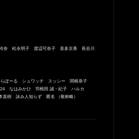
沼玲奈 松永明子 渡辺可奈子 喜多京香 長谷川
 しおんらぽーる シュワッチ スッシー 関根恭子
924 なはみかひ 羽根田 誠・紀子 ハルカ
本直樹 詠み人知らず 匿名 （敬称略）