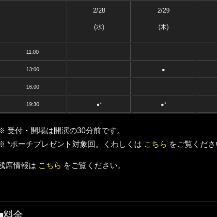
2/28
2/29
(水)
(木)
11:00
13:00
●
16:00
19:30
●*
●*
※ 受付・開場は開演の30分前です。
※ *ポーチプレゼント対象回。くわしくは
こちら
をご覧くださ
残席情報は
こちら
をご覧ください。
■料金