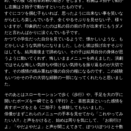
め、その後《左右非対称の動き》をします。右腕は３拍子で動か
し左腕は２拍子で動かすといったものです。
すぐにコツを掴む子もいれば、思ったように出来ない事を笑いな
がらむしろ楽しんでいる子、全くやるそぶりを見せない子、様々
いますが、印象的だったのは私の目の前の子が出来ずにもうダメ
だと言わんばかりに涙ぐんでいる子です。
かつて小学生だった自分を見ているようで、懐かしいような、も
どかしいような気持ちになりました。しかし彼は投げ出すそぶり
はしても、結局最後まで諦めない。その子は結局自分の身体が思
うように動いてくれず、悔しいままメニューを終えました。演劇
ではそんな悔しい気持ちや情けない気持ちを振り返るのが大切で
す。その感情の積み重ねが後の自分の糧になるのです。この経験
もいつかその子の大切な経験の一部になってくれたらと思いまし
た。
そのあとはスローモーションで歩く《歩行》や、手足を大の字に
開いたポーズを一瞬でとる《平行》と、喜怒哀楽といった感情を
表すポーズをとる《二拍子》を体験してもらいました。
俳優がまずこれらのメニューの手本を見せてから「これやってみ
たい人!!」と声をかけると、始めは周りを気にして、「お前行け
よ」「やだよやだよ」と声が聞こえてきて、ぽつりぽつりと十数