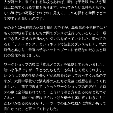
人が舞台上に来てくれる学校もあれば、時には半数以上の人が舞
台上に来てくれる学校もあります。やってみたい気持ちと恥ずか
しい気持ちの葛藤がそれぞれに見えて、この心揺れる時間はどの
学校でも面白いものです。
そのあと10分程度の休憩を挟むのですが、島根県の小学校ではど
ちらの学校も子どもたちの間でダンスが流行っているらしく、暇
ができると皆その見慣れないダンスを踊っていました。調べてみ
ると「ナルトダンス」というネットで話題のダンスらしく、私の
時代と異なり、最近の子はネットのブームに敏感なのだなあと時
代の変化を感じました。
ワークショップの後に『走れメロス』を観劇してもらいました。
短い小作品ですが、子どもたちも先生も集中して観てくれます。
いつもは学校の生徒会長などが感想を代表して言ってくれるので
すが、六郷中学校では演劇部の人たちが最後に感想を言ってくれ
ました。「前半で教えてもらったワークショップの内容が、メロ
スの劇に全部使われていて、こういう演じ方もあるのかと気づか
された」「劇の中の表現で持ち上げた椅子を床に置く動きにもこ
だわりがあるのが分かり、一つ一つの細かな動きに意味があって
面白かった」と言ってくれました。