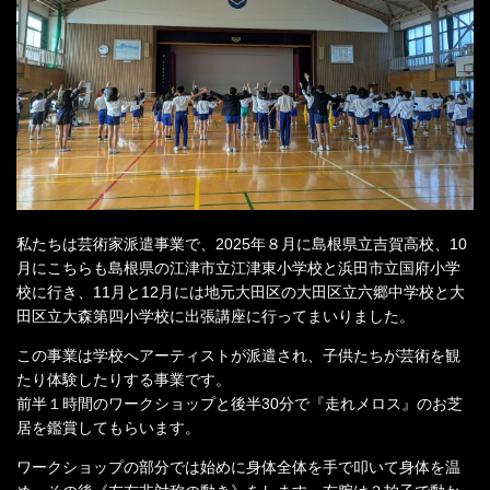
私たちは芸術家派遣事業で、2025年８月に島根県立吉賀高校、10
月にこちらも島根県の江津市立江津東小学校と浜田市立国府小学
校に行き、11月と12月には地元大田区の大田区立六郷中学校と大
田区立大森第四小学校に出張講座に行ってまいりました。
この事業は学校へアーティストが派遣され、子供たちが芸術を観
たり体験したりする事業です。
前半１時間のワークショップと後半30分で『走れメロス』のお芝
居を鑑賞してもらいます。
ワークショップの部分では始めに身体全体を手で叩いて身体を温