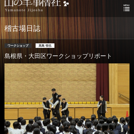
稽古場日誌
ワークショップ
高島 領也
島根県・大田区ワークショップリポート