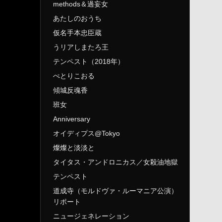
methods＆過妄女
あたしのおうち
仮名手本忠臣蔵
うリアしまたろ王
テンペスト（2018年）
ぺとりこおる
傾城反魂香
班女
Anniversary
オイディプス@Tokyo
燦燦と淡淡と
タイタス・アンドロニカス／女殺油地獄
テンペスト
道成寺（モルドヴァ・ルーマニア公演）
リポート
ニュージェネレーション