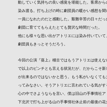
動していく気持ちの良い感覚を堪能した。客席から
染み渡る。打ち上げの時に劇団員の暖かい感想を聞
一員になれたのだと感動した。艱難辛苦の日々だっ
劇団に育ててもらえたとても贅沢な時間だった。
他にも様々な思い出がアトリエには染み付いていて
劇団員もきっとそうだろう。
今回の公演『葵上』稽古ではもうアトリエは使えな
で以上のピンチとも言える状況だが、だからこそ新
が出来るのではないかと思う。もう私がいなくても
ってみなさい。そうアトリエに言われている気がす
心の中でさようならを言い、僕は旧山の手事情社ア
下北沢で打ち上がる山の手事情社休止前の最後の花