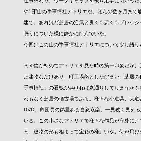
仕事終わり、ワークキャップを被り足早に向かった
や”旧”山の手事情社アトリエだ。ほんの数ヶ月まで
建て。あれほど芝居の活気と良くも悪くもプレッシ
眠りについた様に静かに佇んでいた。
今回はこの山の手事情社アトリエについて少し語り
まず僕が初めてアトリエを見た時の第一印象だが、
た建物なだけあり、町工場然とした佇まい。芝居の
手事情社」の看板が無ければ素通りしてしまうかも
れもなく芝居の稽古場である。様々な小道具、大道
DVD、劇団員の熱量ある喜怒哀楽、一見狭く見え
いる。この小さなアトリエで様々な作品が海外にま
と、建物の形も相まって宝箱の様。いや、何が飛び