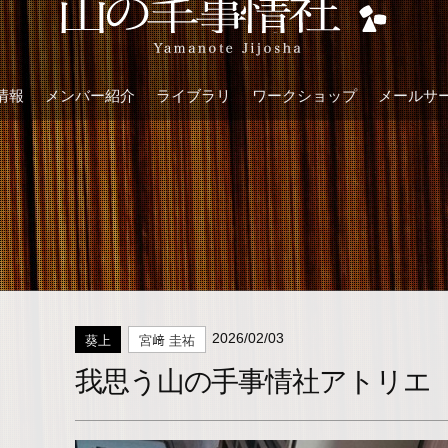
情報
メンバー紹介
ライブラリ
ワークショップ
メールサ
2026/02/03
葵上
宮﨑 圭祐
我思う山の手事情社アトリエ