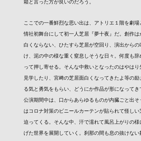
箱と言った方が良いのだろう。
ここでの一番鮮烈な思い出は、アトリエ１階を劇場
情社初舞台にして初一人芝居『夢十夜』だ。創作は
白くならない、ひたすら芝居が空回り、演出からの
け、泥の中の様な重く窒息しそうな日々。何度も辞
って押し寄せる。そんな中救いとなったのはやはり
見学したり、宮﨑の芝居面白くなってきたよ等の励
る気と勇気をもらい、どうにか作品が形になってき
公演期間中は、口からあらゆるものが内臓ごと出そ
はコロナ対策のビニールカーテンが貼られて怪しい
迫ってくる。そんな中、汗で濡れて風呂上がりの様
げた世界を展開していく。刹那の間も息の抜けない