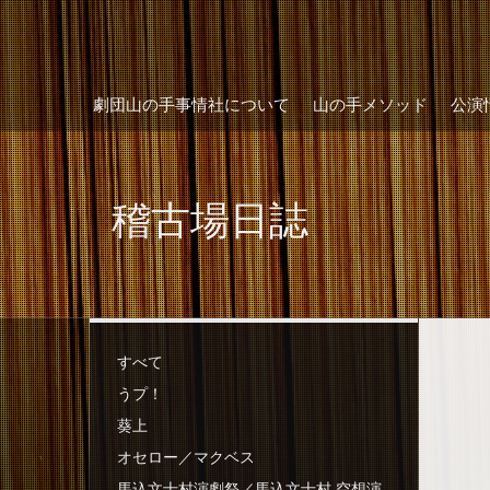
劇団山の手事情社について
山の手メソッド
公演
稽古場日誌
すべて
うプ！
葵上
オセロー／マクベス
馬込文士村演劇祭／馬込文士村 空想演