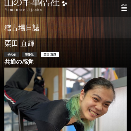
稽古場日誌
栗田 直輝
その他
研修生
栗田 直輝
共通の感覚