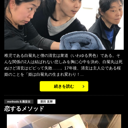
稚児である白菊丸‬と僧の清玄‬は衆道（いわゆる男色）である。そ
んな関係の2人は結ばれない悲しみを胸に心中を決め、白菊丸‬‪は死
ぬけど清玄はビビって失敗……。17年後、清玄は主人公である桜
姫のことを「姫は白菊丸‬‪の生まれ変わり！...
続きを読む
methods＆過妄女
栗田 直輝
恋するメソッド