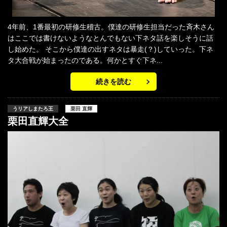
4年前、1番最初の研修生稽古。僕達の研修生担当だった斉木さん
はここでは書けないようなとんでもない下ネタ話を楽しそうに話
し始めた。 そこから僕達の出すネタは暴走(？)していった。下ネ
タ大合戦が始まったのである。何かとすぐ下ネ...
続きを読む
うリアしまたろ王
栗田 直輝
栗田直輝大全