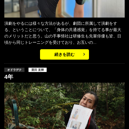
演劇をやるには様々な方法があるが、劇団に所属して演劇をす
る、ということについて、「身体の共通感覚」を持てる事が最大
のメリットだと思う。山の手事情社は研修生も先輩俳優も皆、日
頃から同じトレーニングを受けており、お互いの...
続きを読む
オドラデク
栗田 直輝
4年