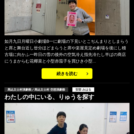
如月九日月曜日小劇場B一に劇場の下見いとこぢんまりとしまらう
と席と舞台近し丗分ほどまらうと席や楽屋見定め劇場を後にし稽
古場に向かふ一昨日の雪の後外の空気冷え指先冷たし半ばの商店
にうまからむ花椰菜と小型赤茄子を買ひき小型...
続きを読む
馬込文士村演劇祭／馬込文士村 空想演劇祭
安部 みはる
わたしの中にいる、りゅうを探す