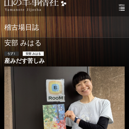
稽古場日誌
安部 みはる
うプ！
安部 みはる
産みだす苦しみ