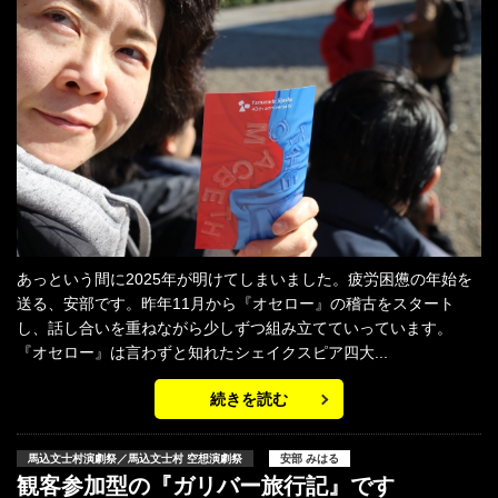
あっという間に2025年が明けてしまいました。疲労困憊の年始を
送る、安部です。昨年11月から『オセロー』の稽古をスタート
し、話し合いを重ねながら少しずつ組み立てていっています。
『オセロー』は言わずと知れたシェイクスピア四大...
続きを読む
馬込文士村演劇祭／馬込文士村 空想演劇祭
安部 みはる
観客参加型の『ガリバー旅行記』です