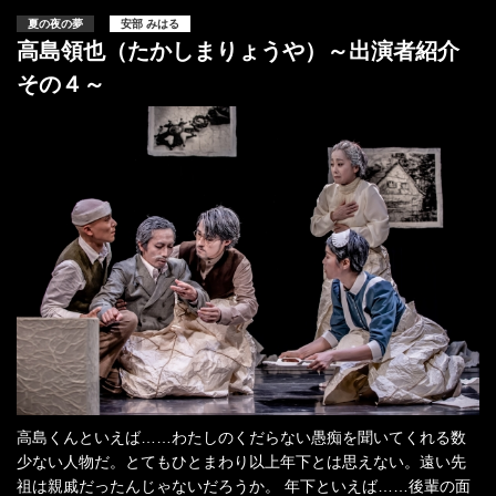
夏の夜の夢
安部 みはる
高島領也（たかしまりょうや）～出演者紹介
その４～
高島くんといえば……わたしのくだらない愚痴を聞いてくれる数
少ない人物だ。とてもひとまわり以上年下とは思えない。遠い先
祖は親戚だったんじゃないだろうか。 年下といえば……後輩の面