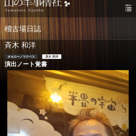
稽古場日誌
斉木 和洋
オセロー／マクベス
斉木 和洋
演出ノート覚書