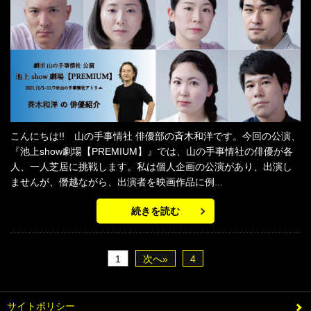
こんにちは!! 山の手事情社 俳優部の斉木和洋です。今回の公演、
『池上show劇場【PREMIUM】』では、山の手事情社の俳優が各
人、一人芝居に挑戦します。私は個人企画の公演があり、出演し
ませんが、僭越ながら、出演者を映画作品に例...
続きを読む
1
次へ»
4
サイトポリシー