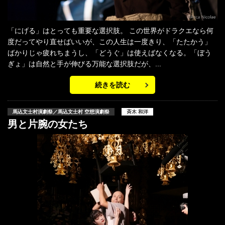
「にげる」はとっても重要な選択肢。 この世界がドラクエなら何
度だってやり直せばいいが、この人生は一度きり、「たたかう」
ばかりじゃ疲れちまうし、「どうぐ」は使えばなくなる。「ぼう
ぎょ」は自然と手が伸びる万能な選択肢だが、...
続きを読む
馬込文士村演劇祭／馬込文士村 空想演劇祭
斉木 和洋
男と片腕の女たち