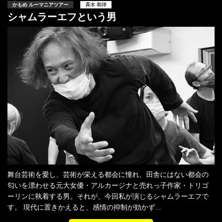
かもめ ルーマニアツアー
斉木 和洋
シャムラーエフという男
舞台芸術を愛し、芸術が栄える都会に憧れ、田舎にはない都会の
匂いを漂わせる元大女優・アルカージナと売れっ子作家・トリゴ
ーリンに執着する男。それが、今回私が演じるシャムラーエフで
す。 現代に置きかえると、感情の抑制が効かず...