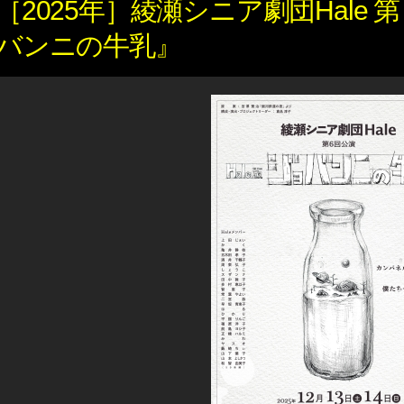
［2025年］綾瀬シニア劇団Hale 第
バンニの牛乳』