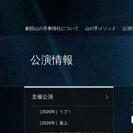
劇団山の手事情社について
山の手メソッド
公演
公演情報
主催公演
［2026年］うプ！
［2026年］葵上