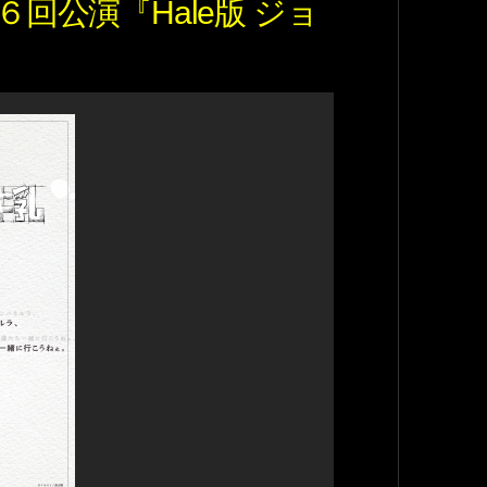
６回公演『Hale版 ジョ