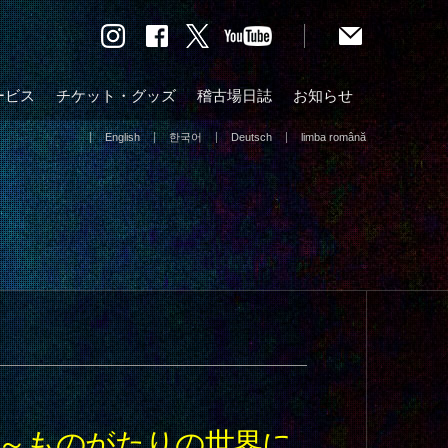
ービス
チケット・グッズ
稽古場日誌
お知らせ
English
한국어
Deutsch
limba română
5 ～ものがたりの世界に