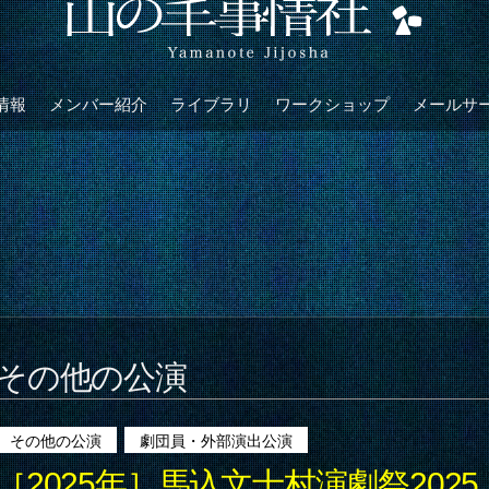
情報
メンバー紹介
ライブラリ
ワークショップ
メールサ
その他の公演
その他の公演
劇団員・外部演出公演
［2025年］馬込文士村演劇祭202