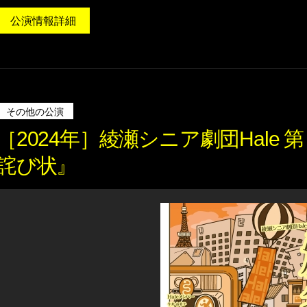
公演情報詳細
その他の公演
［2024年］綾瀬シニア劇団Hale 第
詫び状』