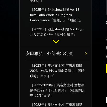
そわけ」
［2025年］池上show劇場 Vol.13
mimulabo Work in Progress
Performance『遭難、』『飛龍伝』
［2023年］池上show劇場 Vol.12 ふ
たり芝居＆バー『葉桜と魔笛』
安田雅弘・外部演出公演
［2023年］馬込文士村 空想演劇祭
2023 作品上映＆演劇公演＋［同時
収録］生ライブ
［2022-2023年］馬込文士村 空想演
劇祭2022『千代と青児』（視聴券販
売は2/14まで）
［2022年］馬込文士村 空想演劇祭