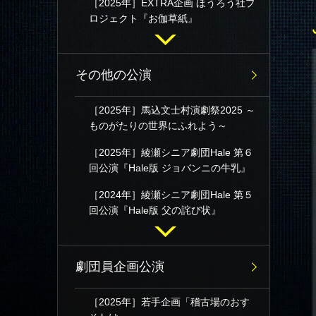
［2025年］EXTRA企画 ほうろう社プ
ロジェクト『お伽草紙』
その他の公演
［2025年］馬込文士村演劇祭2025 ～
ものがたりの世界にふれよう～
［2025年］綾瀬シニア劇団Hale 第６
回公演『Hale版 ジョバンニの牛乳』
［2024年］綾瀬シニア劇団Hale 第５
回公演『Hale版 父の詫び状』
劇団員企画公演
［2025年］若手企画「稽古場のおす