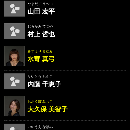
やまだ こうへい
山田 宏平
むらかみ てつや
村上 哲也
みずより まゆみ
水寄 真弓
ないとう ちえこ
内藤 千恵子
おおくぼ みちこ
大久保 美智子
いのうえ なほみ