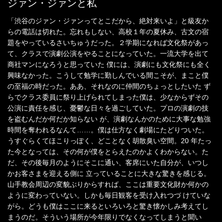
ジァン・ジァンと私
「渋谷のジァン・ジァンってとこだから、絶対来いよ」と級友か
らの電話は切れた。忘れもしない、高校１年の夏休み、古文の宿
題をやっているさいちゅうだった。２学期になれば文化祭があっ
て、クラスで演劇公演をやることになっていた。一流大学を出て
商社マンになろうと思っていた 僕には、演劇にも文化祭にも全く
興味なかった。こうして勉学に勤しんでいる間こそが、まこと僕
の至福の時だった。ああ、それなのに仲間のちょっとしたいた ず
らでクラス委員に祭り上げられてしまった僕は、少なからずその
公演に責任を感じ、憂鬱な日々を過ごしていた。プロの演劇の技
を盗むんだか何だか知らない が、演劇なんかのために大事な勉強
時間を奪われるなんて……。僕は仕方なく劇場にたどりついた。
うすぐらくてほこりっぽく、どことなく胡散臭い空間。20 年たっ
た今となっては、その何が僕をとらえたのかよくわからない。た
だ、その後毎月のようにそこに通い、客席にいた自分が、いつし
かお客さまを迎える側に 立っていることに大きな驚きを感じる。
山手教会周辺の変貌ぶりからすれば、ここは重要文化財か何かの
ように変わっていない。しかも毎日観客を受け入れつづ けていな
がら。どうも僕はここに来るといろいろと驚き懐かしみ考えてし
まうのだ。そういう場所が今年限りでなくなってしまうと聞い