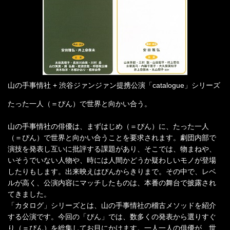
山の手事情社 + 渋谷ジァンジァン提携公演「catalogue」シリーズ
たった一人（＝ぴん）で世界と向かい合う。
山の手事情社の俳優は、まずはじめ（＝ぴん）に、たった一人
（＝ぴん）で世界と向かい合うことを要求されます。劇団内部で
演技を発表し互いに批評する課題があり、そこでは、物まねや、
いそうでいない人物や、時には人間かどうか疑わしいモノが登場
したりもします。出来映えはぴんからきりまで。その中で、レベ
ルが高く、公演内容にマッチしたものは、本番の舞台で披露され
てきました。
「カタログ」シリーズとは、山の手事情社の稽古メソッドを紹介
する公演です。今回の「ぴん」では、数多くの発表から選りすぐ
り（＝ぴん）を総集してお目にかけます。一人一人の俳優が、世