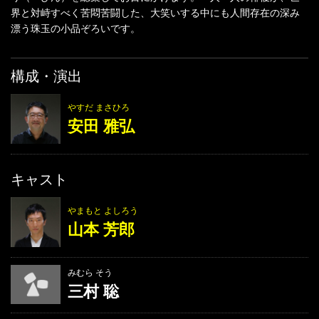
界と対峙すべく苦悶苦闘した、大笑いする中にも人間存在の深み
漂う珠玉の小品ぞろいです。
構成・演出
やすだ まさひろ
安田 雅弘
キャスト
やまもと よしろう
山本 芳郎
みむら そう
三村 聡