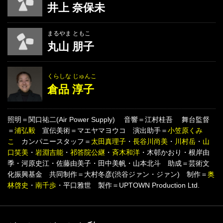
井上 奈保未
まるやま ともこ
丸山 朋子
くらしな じゅんこ
倉品 淳子
照明＝関口祐二(Air Power Supply) 音響＝江村桂吾 舞台監督
＝
浦弘毅
宣伝美術＝マエヤマヨウコ 演出助手＝
小笠原くみ
こ
カンパニースタッフ＝
太田真理子
・
長谷川尚美
・
川村岳
・
山
口笑美
・
岩淵吉能
・
祁答院公継
・
斉木和洋
・木邨かおり・根岸由
季・河原史江・佐藤由美子・田中美帆・山本北斗 助成＝芸術文
化振興基金 共同制作＝大村冬彦(渋谷ジァン・ジァン) 制作＝
奥
林啓史
・
南千歩
・平口雅世 製作＝UPTOWN Production Ltd.