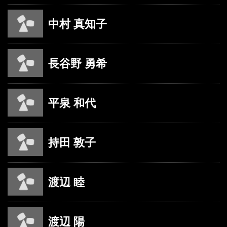
中村 真知子
長谷野 勇希
平泉 和代
持田 敦子
渡辺 睦
渡辺 陽