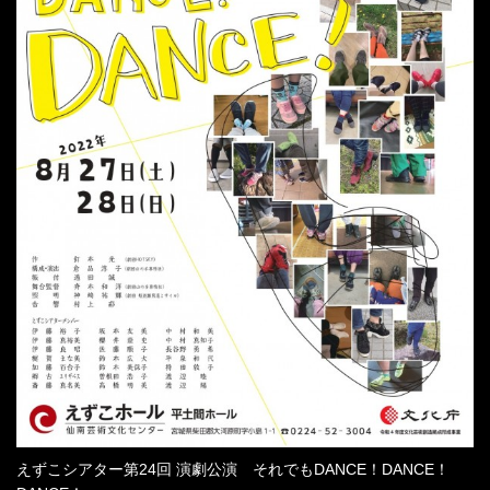
えずこシアター第24回 演劇公演 それでもDANCE！DANCE！