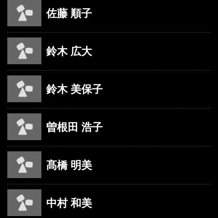
佐藤 順子
鈴木 広大
鈴木 美保子
曽根田 浩子
髙橋 明美
中村 和美