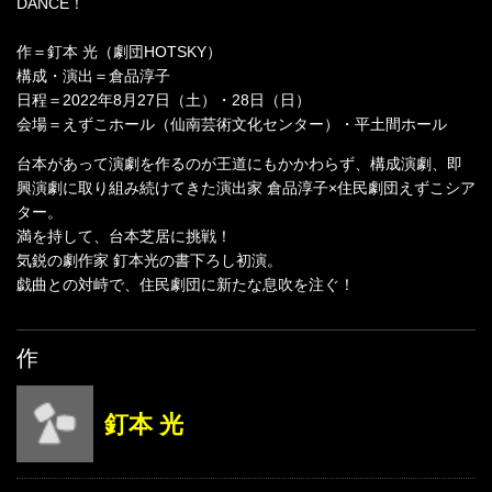
DANCE！
作＝釘本 光（劇団HOTSKY）
構成・演出＝倉品淳子
日程＝2022年8月27日（土）・28日（日）
会場＝えずこホール（仙南芸術文化センター）・平土間ホール
台本があって演劇を作るのが王道にもかかわらず、構成演劇、即
興演劇に取り組み続けてきた演出家 倉品淳子×住民劇団えずこシア
ター。
満を持して、台本芝居に挑戦！
気鋭の劇作家 釘本光の書下ろし初演。
戯曲との対峙で、住民劇団に新たな息吹を注ぐ！
作
釘本 光