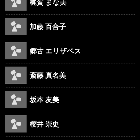
梶賀 まな美
加藤 百合子
郷古 エリザベス
斎藤 真名美
坂本 友美
櫻井 崇史