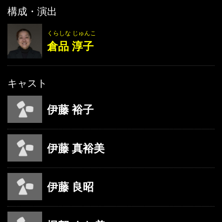
構成・演出
くらしな じゅんこ
倉品 淳子
キャスト
伊藤 裕子
伊藤 真裕美
伊藤 良昭