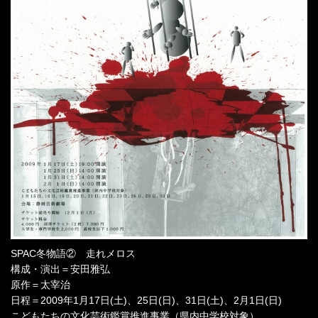
SPAC冬物語② 走れメロス
構成・演出＝安田雅弘
原作＝太宰治
日程＝2009年1月17日(土)、25日(日)、31日(土)、2月1日(日)
こどもたちの文化芸術鑑賞推進事業（県内中学校対象）