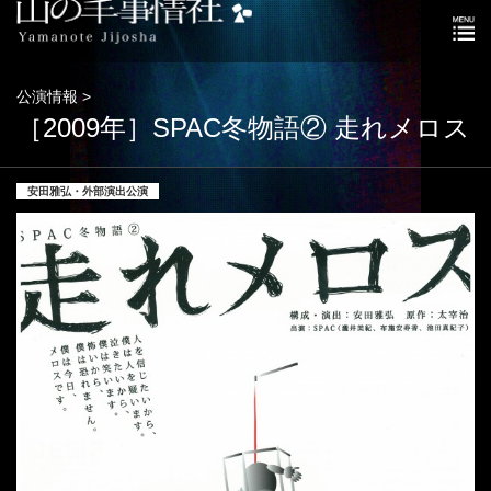
公演情報 >
［2009年］SPAC冬物語② 走れメロス
安田雅弘・外部演出公演