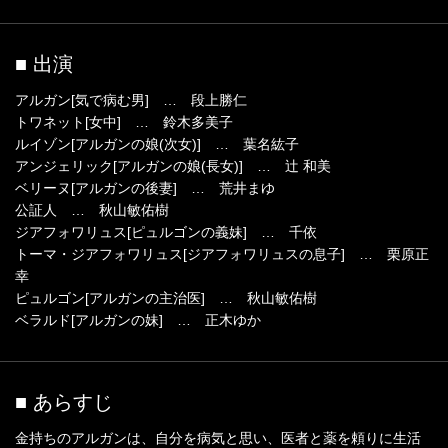
■ 出演
アルガン[気で病む男] … 段上勝仁
トワネット[女中] … 鈴木多美子
ルイゾン[アルガンの娘(次女)] … 葉名紘子
アンジェリック[アルガンの娘(長女)] … 辻 和美
ベリーヌ[アルガンの後妻] … 荒井まゆ
公証人 … 秋山敏佑樹
ジアフォワリュス[ピュルゴンの義妹] … 千依
トーマ・ジアフォワリュス[ジアフォワリュスの息子] … 栗原正
幸
ピュルゴン[アルガンの主治医] … 秋山敏佑樹
ベラルド[アルガンの妹] … 正木ゆか
■ あらすじ
金持ちのアルガンは、自分を病気と思い、医者と薬を頼りに生活