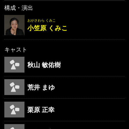
構成・演出
おがさわら くみこ
小笠原 くみこ
キャスト
秋山 敏佑樹
荒井 まゆ
栗原 正幸