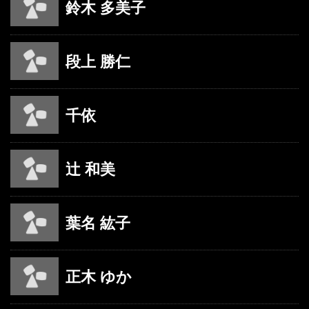
鈴木 多美子
段上 勝仁
千依
辻 和美
葉名 紘子
正木 ゆか