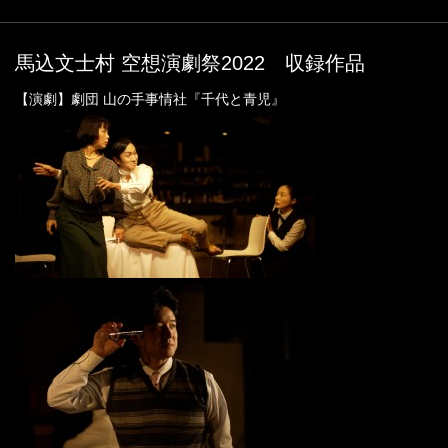
馬込文士村 空想演劇祭2022 収録作品
【演劇】劇団 山の手事情社『千代と青児』