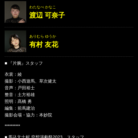
わたなべ かなこ
渡辺 可奈子
ありむら ゆうか
有村 友花
■ 『片腕』スタッフ
衣裳：綾
撮影：小西遊馬、草次健太
音声：戸田裕士
整音：土方裕雄
照明：髙橋 勇
編集：前蔦建治
撮影会場・協力：本妙院
**********
■ 馬込文士村 空想演劇祭2023 スタッフ