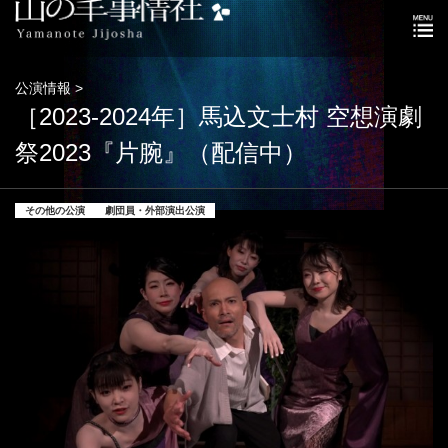
公演情報 >
［2023-2024年］馬込文士村 空想演劇
祭2023『片腕』（配信中）
その他の公演
劇団員・外部演出公演