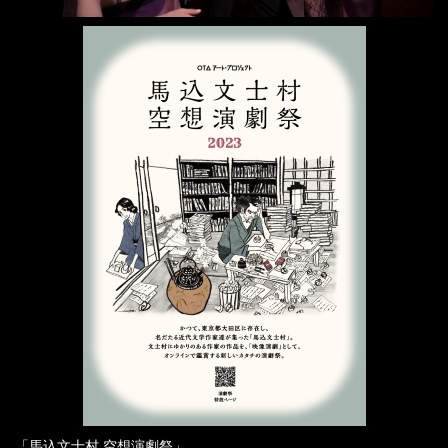
「馬込文士村 空想演劇祭」