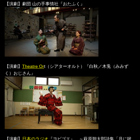
【演劇】劇団 山の手事情社『おたふく』
【演劇】
Theatre Or
t（シアターオルト）『白秋／木兎（みみず
く）おじさん』
【演劇】
日本のラジオ
『ヨビゴエ』 ～萩原朔太郎詩集「月に吠