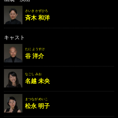
さいき かずひろ
斉木 和洋
キャスト
たに ようすけ
谷 洋介
なごし みお
名越 未央
まつなが めいこ
松永 明子