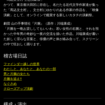
かつて、東京都大田区に存在し、名だたる近代文学作家達が集っ
た「馬込文士村」。文士村にゆかりのある作家の作品を、「映像
演劇」として、オンラインで鑑賞する新しいカタチの演劇祭。
劇団 山の手事情社『片腕』（原作：川端康成）
「片腕を一晩お貸ししてもいいわ」若い女性の右腕と、それを預
かった中年男の奇妙な一夜の交流を描いた作品。川端康成が書い
た妖しく淫らな言葉と、俳優の声と体が絡み合って、スクリーン
の中で狂おしく踊ります。
稽古場日誌
ファインダー越しの世界
わたしと、あなたと、あなたの一部
男と片腕の女たち
片腕を追え!!
なぐさめ
クローズアップ演劇
構成・演出