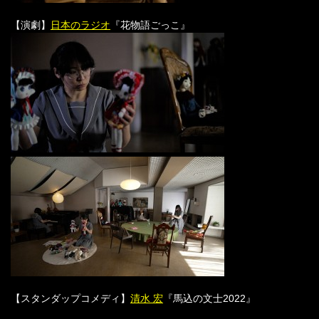
【演劇】
日本のラジオ
『花物語ごっこ』
【スタンダップコメディ】
清水 宏
『馬込の文士2022』