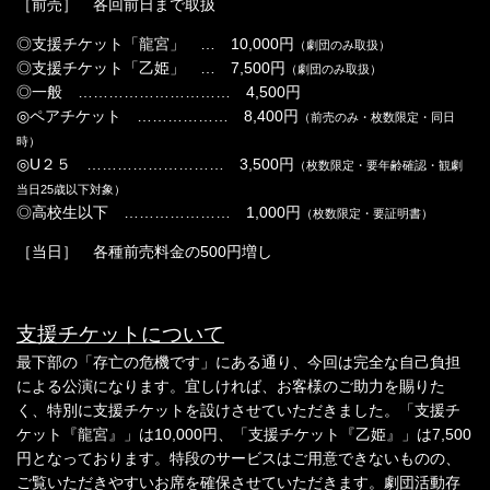
［前売］ 各回前日まで取扱
◎支援チケット「龍宮」 … 10,000円
（劇団のみ取扱）
◎支援チケット「乙姫」 … 7,500円
（劇団のみ取扱）
◎一般 ………………………… 4,500円
◎ペアチケット ……………… 8,400円
（前売のみ・枚数限定・同日
時）
◎U２５ ……………………… 3,500円
（枚数限定・要年齢確認・観劇
当日25歳以下対象）
◎高校生以下 ………………… 1,000円
（枚数限定・要証明書）
［当日］ 各種前売料金の500円増し
支援チケットについて
最下部の「存亡の危機です」にある通り、今回は完全な自己負担
による公演になります。宜しければ、お客様のご助力を賜りた
く、特別に支援チケットを設けさせていただきました。「支援チ
ケット『龍宮』」は10,000円、「支援チケット『乙姫』」は7,500
円となっております。特段のサービスはご用意できないものの、
ご覧いただきやすいお席を確保させていただきます。劇団活動存