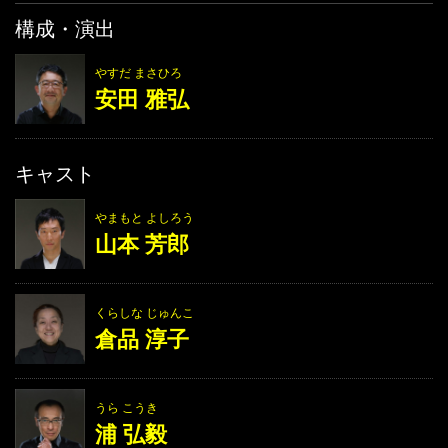
構成・演出
やすだ まさひろ
安田 雅弘
キャスト
やまもと よしろう
山本 芳郎
くらしな じゅんこ
倉品 淳子
うら こうき
浦 弘毅