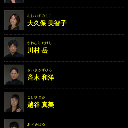
おおくぼ みちこ
大久保 美智子
かわむら たけし
川村 岳
さいき かずひろ
斉木 和洋
こしや まみ
越谷 真美
あべ みはる