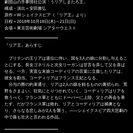
劇団山の手事情社公演「うリアしまたろ王」
構成・演出＝安田雅弘
原作＝W.シェイクスピア（『リア王』より）
日程＝2018年10月18日(木)～21日(日)
会場＝東京芸術劇場 シアターウエスト
************************************
『リア王』あらすじ
ブリテンの王リアは退位に伴い、国を3人の娘に分割し与えるこ
とにする。長女ゴネリルと次女リーガンは甘言を弄して父を喜ば
せる。一方、実直な末娘コーディリアの言葉に立腹したリアは、
彼女を勘当。コーディリアはフランス王妃となる。
分与の際の約束通り、リアは2人の娘を頼るものの裏切られ、荒
野をさまよい、狂気にとりつかれていく。コーディリアはリアを
救うべく、フランス軍とともにドーバーに上陸、父との再会を果
たす。だがフランス軍は敗れ、リアとコーディリアは捕虜とな
り、さらなる悲しみが2人を襲う。――シェイクスピア四大悲劇の
中で最も壮大と言われる作品。
************************************