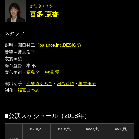
きた きょうか
喜多 京香
スタッフ
照明＝関口裕二（
balance,inc.DESIGN
)
音響＝斎見浩平
衣裳＝綾
舞台監督＝本 弘
宣伝美術＝
福島 治・中澤 湧
演出助手＝
小笠原くみこ
・
河合達也
・
榎本倫子
制作＝
福冨はつみ
■公演スケジュール（2018年）
10/18(木)
10/19(金)
10/20(土)
10/21(日)