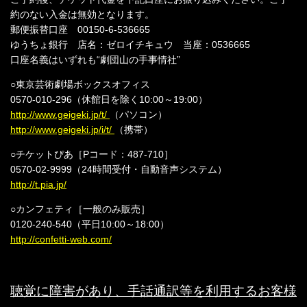
約のない入金は無効となります。
郵便振替口座 00150-6-536665
ゆうちょ銀行 店名：ゼロイチキュウ 当座：0536665
口座名義はいずれも“劇団山の手事情社”
○東京芸術劇場ボックスオフィス
0570-010-296（休館日を除く10:00～19:00）
http://www.geigeki.jp/t/
（パソコン）
http://www.geigeki.jp/i/t/
（携帯）
○チケットぴあ［Pコード：487-710］
0570-02-9999（24時間受付・自動音声システム）
http://t.pia.jp/
○カンフェティ［一般のみ販売］
0120-240-540（平日10:00～18:00）
http://confetti-web.com/
聴覚に障害があり、手話通訳等を利用するお客様