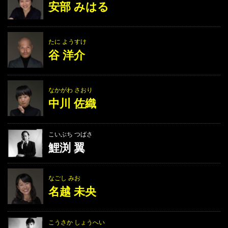
安部 みはる
たに ようすけ
谷 洋介
なかがわ さおり
中川 佐織
こいぶち つばさ
鯉渕 翼
なごし みお
名越 未央
こうさか しょうへい