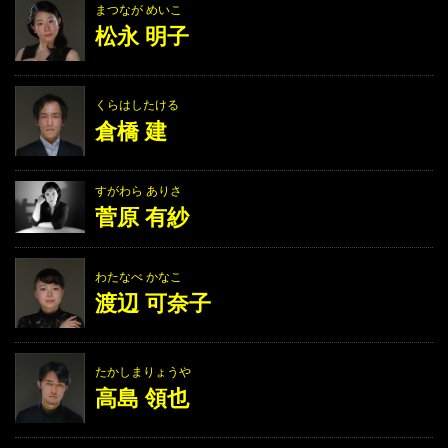
まつなが めいこ
松永 明子
くらはしたける
倉橋 建
すがわら ありさ
菅原 有紗
わたなべ かなこ
渡辺 可奈子
たかしまりょうや
高島 領也