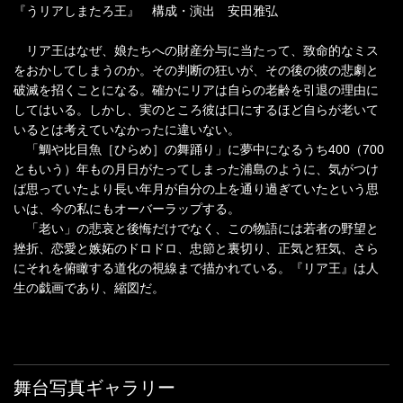
『うリアしまたろ王』 構成・演出 安田雅弘
リア王はなぜ、娘たちへの財産分与に当たって、致命的なミス
をおかしてしまうのか。その判断の狂いが、その後の彼の悲劇と
破滅を招くことになる。確かにリアは自らの老齢を引退の理由に
してはいる。しかし、実のところ彼は口にするほど自らが老いて
いるとは考えていなかったに違いない。
「鯛や比目魚［ひらめ］の舞踊り」に夢中になるうち400（700
ともいう）年もの月日がたってしまった浦島のように、気がつけ
ば思っていたより長い年月が自分の上を通り過ぎていたという思
いは、今の私にもオーバーラップする。
「老い」の悲哀と後悔だけでなく、この物語には若者の野望と
挫折、恋愛と嫉妬のドロドロ、忠節と裏切り、正気と狂気、さら
にそれを俯瞰する道化の視線まで描かれている。『リア王』は人
生の戯画であり、縮図だ。
舞台写真ギャラリー