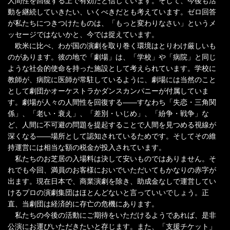
人間性を回復する上で有効だと信じています。そして、今後も活
動を継続していきたい、いくべきだとも考えています。ゼロ回答
が私たちにつきつけたものは、「もっと変わりなさい」というメ
ッセージではないかと、今では捉えています。
欧米に比べ、わが国の演劇を取り巻く環境はとりわけ厳しいも
のがあります。彼の地で「劇場」は、「学校」や「病院」と同じ
ような社会的使命を持った施設として考えられています。学校に
教師が、病院に医師が常駐しているように、劇場には当然のこと
として劇団かオーケストラかダンスカンパニーが付属していま
す。劇場が人々の人間性を回復する――すなわち「失恋・三角関
係」、「老い・衰え」、「差別・いじめ」、「紛争・戦争」な
ど、人間に不可避の問題を提起することで人間を見つめる視線が
深くなる――場所として認知されているためです。そしてその維
持運営には相当な額の税金が投入されています。
私たちのお芝居の入場料は決して安いものではありません。そ
れでも今回、満員のお客様においでいただいてもかなりの赤字が
出ます。現在日本で、商業演劇を除き、助成金なしで運営してい
けるプロの演劇集団はほとんどないと言っていいでしょう。正
直、当劇団は経済的に存亡の危機にあります。
私たちの今後の活動にご期待をいただけるようであれば、是非
公演にお運びいただきたいと存じます。また、「支援チケット」