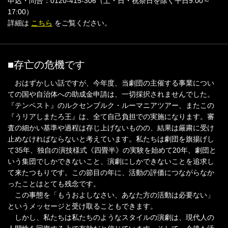
申込・問合：0120-415-306（土・日・祝祭日を除く平日9:00～
17:00）
詳細は
こちら
をご覧ください。
■存亡の危機です
おはずかしい話ですが、今年度、当劇団の主催する事業につい
ての国や自治体への助成金申請は、一切採択されませんでした。
『テンペスト』のルクセンブルク・ルーマニアツアー、またこの
『うリアしまたろ王』は、全て自己負担での実施になります。審
査の細かい基準や過程は存じ上げないものの、結果は厳粛に受け
止めなければならないと考えています。私たちは劇団を旗揚げし
て35年、独自の演技様式《四畳半》の実験を始めて20年、劇団と
いう集団でしかできないこと、演劇にしかできないことを追求し
て来たつもりです。この節目の年に、活動の評価につながらなか
ったことはとても残念です。
この事態を「もうおよしなさい、あなた方の活動は必要ない」
というメッセージと受け取ることもできます。
しかし、私たちは私たちのようなスタイルの演劇は、現代人の