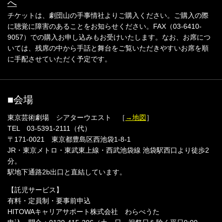
へ
チケットは、劇団山の手事情社よりご購入ください。ご購入の際
に聴覚に障害のあることをお知らせください。FAX（03-6410-
9057）での購入お申し込みもお受けいたします。なお、お席につ
いては、残席の中から手話と舞台をご覧いただきやすいお席を順
に手配させていただく予定です。
■会場
東京芸術劇場 シアターウエスト ［
→地図
］
TEL 03-5391-2111（代）
〒171-0021 東京都豊島区西池袋1-8-1
JR・東京メトロ・東武東上線・西武池袋線 池袋駅西口より徒歩2
分。
駅地下通路2b出口と直結しています。
【託児サービス】
有料・定員制・要事前申込
HITOWAキャリアサポート株式会社 わらべうた