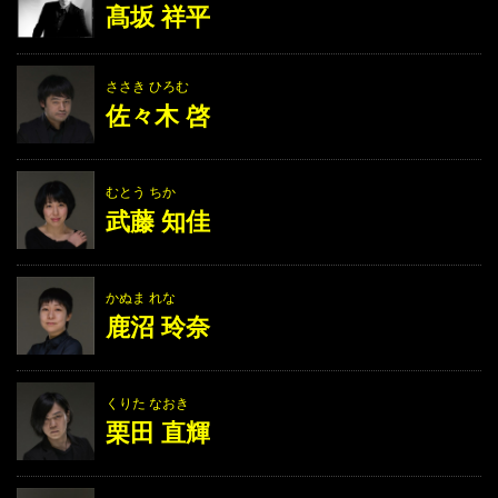
髙坂 祥平
ささき ひろむ
佐々木 啓
むとう ちか
武藤 知佳
かぬま れな
鹿沼 玲奈
くりた なおき
栗田 直輝