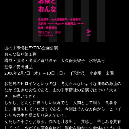
山の手事情社EXTRA企画公演
おんな祭り第１弾
構成・演出・出演／倉品淳子 大久保美智子 水寄真弓
監修／安田雅弘
2008年2月7日（木）～10日（日） [下北沢] 小劇場 楽園
お芝居のヒロインというのは、考えられないような運命の激流の
なかで生きた女性である。山の手事情社の公演ではその「大き
さ」を描いてきた。
しかし、どんなに神々しい状況でも、人間として眠り、食事を
し、排泄をしていたはずである。今回はそんな方向から、ヒロイ
ンたちの生き様に切り込んでいく。
女たちの小さなお茶会。悩みを吐き出し、共感し、苦しみを共有
していく。やがてお茶会自体が、運命を動かす生命体のように生