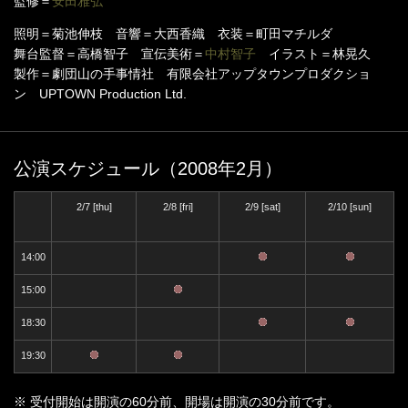
監修＝
安田雅弘
照明＝菊池伸枝 音響＝大西香織 衣装＝町田マチルダ
舞台監督＝高橋智子 宣伝美術＝
中村智子
イラスト＝林晃久
製作＝劇団山の手事情社 有限会社アップタウンプロダクショ
ン UPTOWN Production Ltd.
公演スケジュール（2008年2月）
2/7 [thu]
2/8 [fri]
2/9 [sat]
2/10 [sun]
14:00
15:00
18:30
19:30
※ 受付開始は開演の60分前、開場は開演の30分前です。