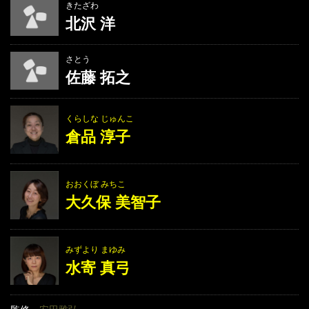
きたざわ
北沢 洋
さとう
佐藤 拓之
くらしな じゅんこ
倉品 淳子
おおくぼ みちこ
大久保 美智子
みずより まゆみ
水寄 真弓