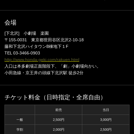
会場
[下北沢] 小劇場 楽園
〒155-0031 東京都世田谷区北沢2-10-18
藤和下北沢ハイタウンB棟地下１F
TEL 03-3466-0903
http://www.honda-geki.com/rakuen.html
入口は本多劇場正面階段下、「劇」小劇場向かい。
小田急線・京王井の頭線下北沢駅 徒歩2分
チケット料金（日時指定・全席自由）
前売
当日
一般
2,500円
3,000円
学割
2,000円
2,500円