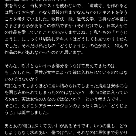
実を言うと、当初テキストを使わないで、「道成寺」を作れると
は思っておらず、かなり最後の方までなんらかのテキストを使う
ことを考えていました。歌舞伎、能、近代文学、古典など本当に
さまざまな形があるこの作品ですが（それだけでも、日本人がこ
の作品を愛していたことがわかりますよね。）私たちの「どうじ
ょうじ」にしっくり馴染むテキストはどうしても見つかりません
でした。それだけ私たちの「どうじょうじ」の色が強く、特定の
作品の色があわなかったのだと思います。
そんな、断片ともいうべき部分をつなげて見えてきたのは、
もしかしたら、男性が女性によって鐘に入れられているのではな
いのではないか？
蛇になってしまうほどに追い詰められてしまった清姫は安珍に心
を閉じ込められてしまったのではないか？ 本当に鐘に入ってい
るのは、実は女性の方なのではないか？ という考え方です。
そこに、えずこシアターバージョンのまったく新しい「どうじょ
うじ」は誕生しました。
男と女の間には深くて長い川があるそうです。いつの世も、どう
しようもなく求めあい、傷つけ合い、それなのに最後まで分かり