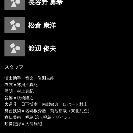
長谷野 勇希
松倉 康洋
渡辺 俊夫
スタッフ
演出助手・音楽＝岩淵吉能
衣裳＝寒河江真紀
照明＝村上真紀
音響＝板橋隆之
大道具＝日下博幸 南部敏典 ロバート村上
舞台技術＝名郷根秀浩 菊池拓哉（東北共立）
宣伝美術＝福島 治（福島デザイン）
映像記録＝大浦利昭