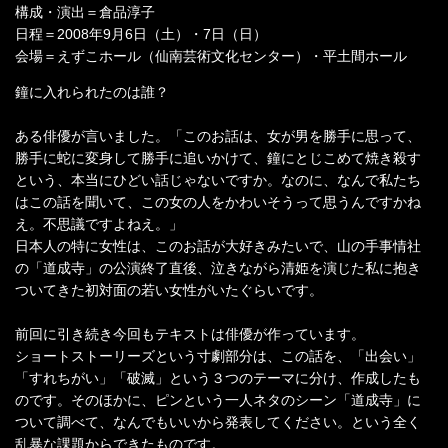
構成・演出＝倉品淳子
日程＝2008年9月6日（土）・7日（日）
会場＝えずこホール（仙南芸術文化センター）・平土間ホール
鐘に入れられたのは誰？
ある俳優が言いました。「このお話は、女が男を勝手に思って、
勝手に蛇に変身して勝手に追いかけて、鐘にとじこめて焼き殺す
という、本当にひどい話じゃないですか。なのに、なんで私たち
はこの話を聞いて、この女の人をかわいそうって思うんですかね
え。不思議ですよねえ。」
日本人の特に女性は、このお話が大好きみたいで、山の手事情社
の「道成寺」の公演終了直後、泣きながら清姫を演じた私に抱き
ついてきた初対面の若い女性がいたぐらいです。
前回に引き続き今回もテキストは俳優が作っています。
ショートストーリーズという寸劇部分は、この話を、「出会い」
「すれちがい」「破滅」という３つのテーマに分け、作成したも
のです。そのほかに、ピンという一人ネタのシーン「道成寺」に
ついて調べて、なんでもいいから発表してください。という全く
乱暴な課題からできたものです。