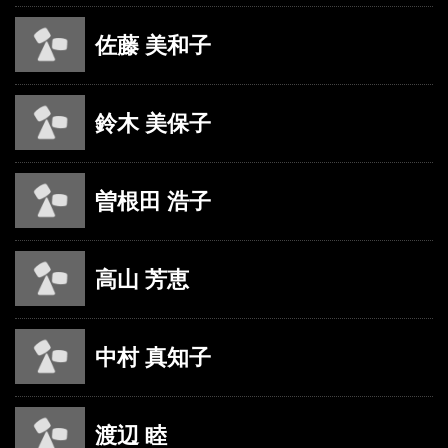
佐藤 美和子
鈴木 美保子
曽根田 浩子
高山 芳恵
中村 真知子
渡辺 睦