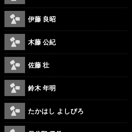
伊藤 良昭
木藤 公紀
佐藤 壮
鈴木 年明
たかはし よしぴろ