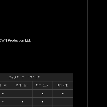
duction Ltd.
タイタス・アンドロニカス
日（木）
10日（金）
11日（土）
12日（日）
●
●
●
●
●
●