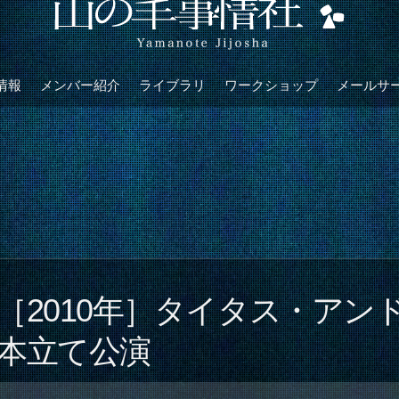
情報
メンバー紹介
ライブラリ
ワークショップ
メールサ
［2010年］タイタス・アン
本立て公演