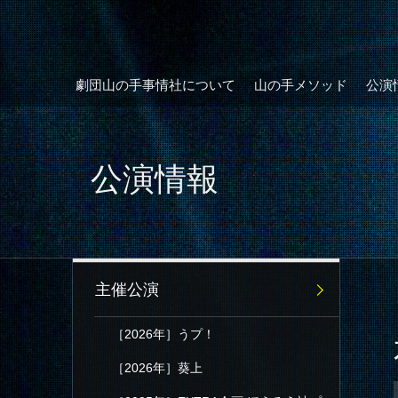
劇団山の手事情社について
山の手メソッド
公演
公演情報
主催公演
［2026年］うプ！
［2026年］葵上