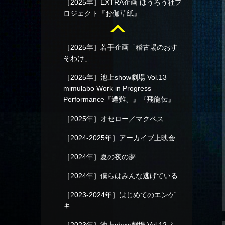
［2025年］EXTRA企画 ほうろう社プ
ロジェクト『お伽草紙』
［2025年］若手企画「稽古場のおす
そわけ」
［2025年］池上show劇場 Vol.13
mimulabo Work in Progress
Performance『遭難、』『飛龍伝』
［2025年］オセロー／マクベス
［2024-2025年］アーカイブ上映会
［2024年］夏の夜の夢
［2024年］僕らはみんな逃げている
［2023-2024年］はじめてのエンゲ
キ