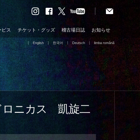
ービス
チケット・グッズ
稽古場日誌
お知らせ
English
한국어
Deutsch
limba română
ドロニカス 凱旋二