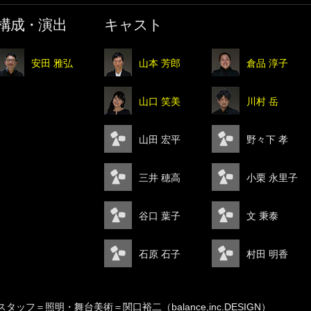
構成・演出
キャスト
安田 雅弘
山本 芳郎
倉品 淳子
山口 笑美
川村 岳
山田 宏平
野々下 孝
三井 穂高
小栗 永里子
谷口 葉子
文 秉泰
石原 石子
村田 明香
スタッフ＝照明・舞台美術＝関口裕二（balance,inc.DESIGN）