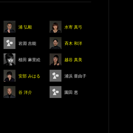
浦 弘毅
水寄 真弓
岩淵 吉能
斉木 和洋
植田 麻里絵
越谷 真美
安部 みはる
浦浜 亜由子
谷 洋介
園田 恵