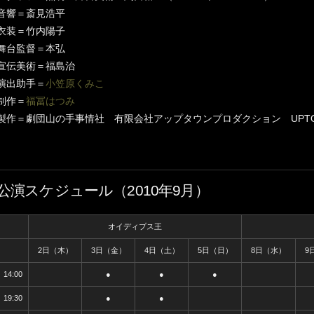
音響＝斎見浩平
衣装＝竹内陽子
舞台監督＝本弘
宣伝美術＝福島治
演出助手＝
小笠原くみこ
制作＝
福冨はつみ
製作＝劇団山の手事情社 有限会社アップタウンプロダクション UPTOWN Pro
公演スケジュール（2010年9月）
オイディプス王
2日（木）
3日（金）
4日（土）
5日（日）
8日（水）
9
14:00
●
●
●
19:30
●
●