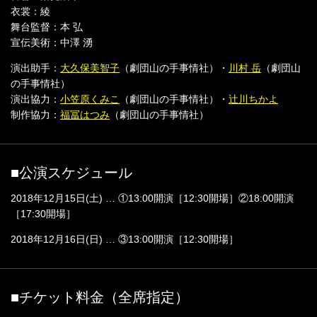
衣裳：綾
舞台監督：本 弘
宣伝美術：中澤 湧
演出助手：
大久保美智子
（劇団山の手事情社）・
川村 岳
（劇団山
の手事情社）
演出協力：
小笠原くみこ
（劇団山の手事情社）・
辻川ちかよ
制作協力：
福冨はつみ
（劇団山の手事情社）
■公演スケジュール
2018年12月15日(土) … ①13:00開演［12:30開場］②18:00開演
［17:30開場］
2018年12月16日(日) … ③13:00開演［12:30開場］
■チケット料金（全席指定）