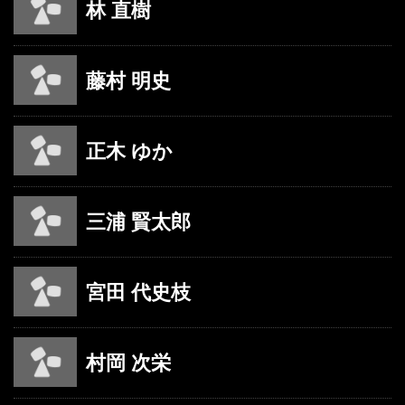
林 直樹
藤村 明史
正木 ゆか
三浦 賢太郎
宮田 代史枝
村岡 次栄