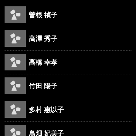
曽根 禎子
高澤 秀子
髙橋 幸孝
竹田 陽子
多村 惠以子
鳥畑 妃美子