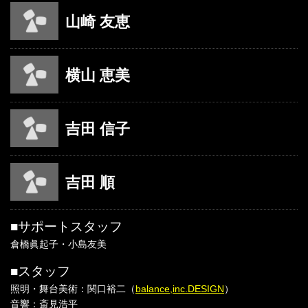
山崎 友恵
横山 恵美
吉田 信子
吉田 順
■サポートスタッフ
倉橋眞起子・小島友美
■スタッフ
照明・舞台美術：関口裕二（
balance,inc.DESIGN
）
音響：斎見浩平