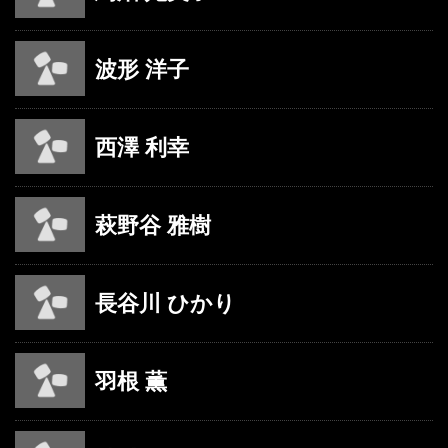
波形 洋子
西澤 利幸
萩野谷 雅樹
長谷川 ひかり
羽根 薫