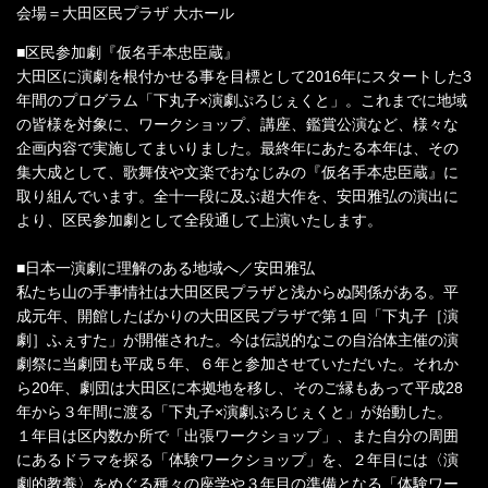
会場＝大田区民プラザ 大ホール
■区民参加劇『仮名手本忠臣蔵』
大田区に演劇を根付かせる事を目標として2016年にスタートした3
年間のプログラム「下丸子×演劇ぷろじぇくと」。これまでに地域
の皆様を対象に、ワークショップ、講座、鑑賞公演など、様々な
企画内容で実施してまいりました。最終年にあたる本年は、その
集大成として、歌舞伎や文楽でおなじみの『仮名手本忠臣蔵』に
取り組んでいます。全十一段に及ぶ超大作を、安田雅弘の演出に
より、区民参加劇として全段通して上演いたします。
■日本一演劇に理解のある地域へ／安田雅弘
私たち山の手事情社は大田区民プラザと浅からぬ関係がある。平
成元年、開館したばかりの大田区民プラザで第１回「下丸子［演
劇］ふぇすた」が開催された。今は伝説的なこの自治体主催の演
劇祭に当劇団も平成５年、６年と参加させていただいた。それか
ら20年、劇団は大田区に本拠地を移し、そのご縁もあって平成28
年から３年間に渡る「下丸子×演劇ぷろじぇくと」が始動した。
１年目は区内数か所で「出張ワークショップ」、また自分の周囲
にあるドラマを探る「体験ワークショップ」を、２年目には〈演
劇的教養〉をめぐる種々の座学や３年目の準備となる「体験ワー