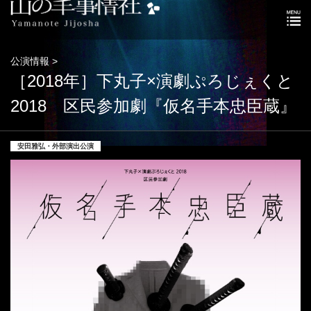
公演情報 >
［2018年］下丸子×演劇ぷろじぇくと
2018 区民参加劇『仮名手本忠臣蔵』
安田雅弘・外部演出公演