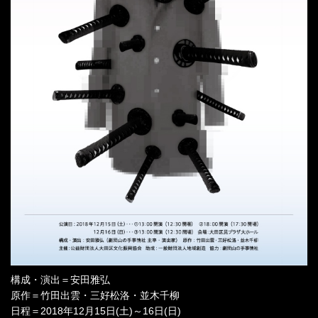
構成・演出＝安田雅弘
原作＝竹田出雲・三好松洛・並木千柳
日程＝2018年12月15日(土)～16日(日)