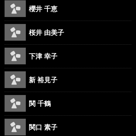
櫻井 千恵
桜井 由美子
下津 幸子
新 裕見子
関 千鶴
関口 素子