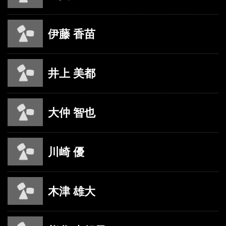
伊藤 香苗
井上 美都
大仲 智也
川崎 優
木津 雄大