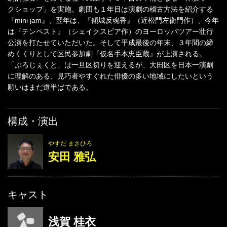
クショップ」を実施。劇団も１年目は演劇の稽古方法を紹介する
『mini jam』、翌年は、『傾城反魂香』（近松門左衛門作）、今年
は『テンペスト』（シェイクスピア作）のヨーロッパツアー壮行
公演を打たせていただいた。そして平成最後の年末、３年間の締
めくくりとして区民参加劇『仮名手本忠臣蔵』が上演される。
「ぷろじぇくと」は一旦区切りを迎えるが、大田区を日本一演劇
に理解のある、見巧者やすぐれた俳優の多い地域にしたいという
願いはまだ道半ばである。
構成・演出
やすだ まさひろ
安田 雅弘
キャスト
浅賀 桂衣