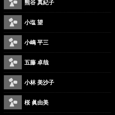
熊谷 真紀子
小塩 望
小嶋 平三
五藤 卓哉
小林 美沙子
桜 眞由美