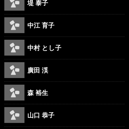
堤 泰子
中江 育子
中村 とし子
廣田 渓
森 裕生
山口 恭子