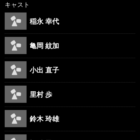
キャスト
稲永 幸代
亀岡 紋加
小出 直子
里村 歩
鈴木 玲雄