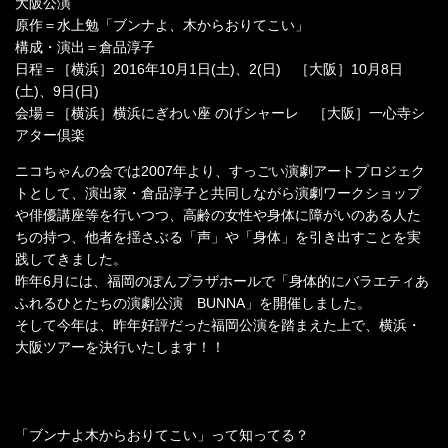
大阪公演
原作＝水上勉「ブンナよ、木からおりてこい」
構成・演出＝倉品淳子
日程＝［横浜］2016年10月1日(土)、2(日) ［大阪］10月8日
(土)、9日(日)
会場＝［横浜］横浜にぎわい座 のげシャーレ ［大阪］一心寺シ
アター倶楽
ニコちゃんの会では2007年より、すっごい演劇アートプロジェク
トとして、演出家・倉品淳子と共同しながら演劇ワークショップ
や俳優講座等を行いつつ、高齢の女性や身体に障がいのある人た
ちの持つ、他者を揺さぶる「声」や「身体」を引き出すことを実
践してきました。
昨年6月には、福岡のぽんプラザホールで「身体的にバラエティあ
ふれるひとたちの演劇公演 BUNNA」を開催しました。
そして今年は、昨年好評だった福岡公演を踏まえた上で、横浜・
大阪ツアーを決行いたします！！
「ブンナよ木からおりてこい」って知ってる？