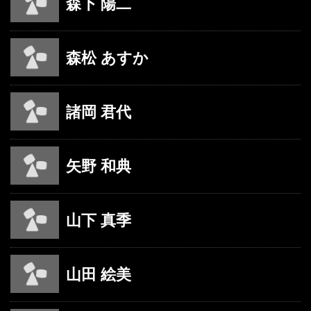
森下 陽二
森松 あすか
諸岡 君代
矢野 和典
山下 真季
山田 絵美