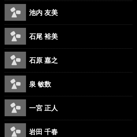
池内 友美
石尾 裕美
石原 嘉之
泉 敏数
一宮 正人
岩田 千春