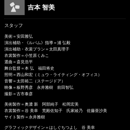
吉本 智美
スタッフ
美術＝安田雅弘
演出補助・《ルパム》指導＝浦 弘毅
演出補助・衣裳プラン＝太田真理子
衣裳製作＝小笠原くみこ
選曲＝斎見浩平
舞台監督＝本 弘 福田将史
照明＝西山和宏（ミュウ・ライティング・オフィス）
音響＝太田裕二（ステージドア）
映像＝板野秀彦 永井雅樹 前田智弘
撮影＝古市泰彦
美術製作＝奥濃 新 阿部純子 松岡宏美
衣裳製作＝谷 美幸 荒殿佐知子 氏家綾乃 佐藤亜沙美
サイト製作＝永井雅樹
グラフィックデザイン＝はしぐちつよし 谷 美幸