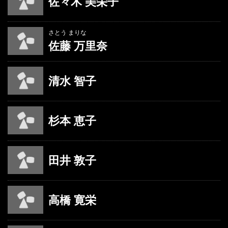
佐々木 美栄子
さとう まりな
佐藤 万里奈
清水 智子
杉本 恵子
田井 敦子
高橋 寛栄