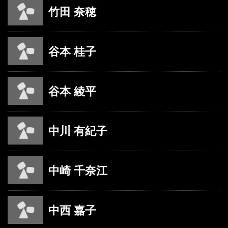
竹田 奈穂
谷本 桂子
谷本 綾平
中川 有紀子
中崎 千奈江
中西 嘉子