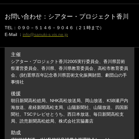
お問い合わせ：シアター・プロジェクト香川
TEL：０９０－５１４６－９０４６（２１時まで）
E-Mail ：
info@sanuki-s.vis.ne.jp
主催
シアター・プロジェクト香川2005実行委員会、香川県芸術
祭運営委員会、香川県、香川県教育委員会、高松市教育委員
会、(財)置県百年記念香川県芸術文化振興財団、劇団山の手
事情社
後援
朝日新聞高松総局、NHK高松放送局、岡山放送、KSB瀬戸内
海放送、産経新聞高松支局、山陽新聞社、山陽放送、四国新
聞社、TSCテレビせとうち、西日本放送、毎日新聞高松支
局、読売新聞高松総局、株式会社宮脇書店
助成