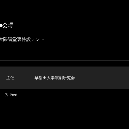
■会場
大隈講堂裏特設テント
主催
早稲田大学演劇研究会