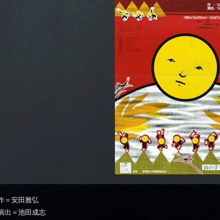
作＝安田雅弘
演出＝池田成志