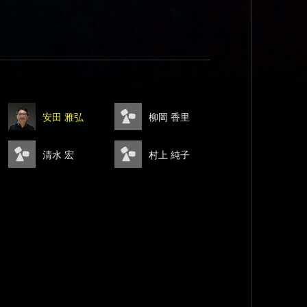
安田 雅弘
柳岡 香里
清水 宏
村上 純子