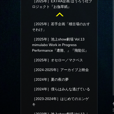
［2025年］EXTRA企画 ほうろう社プ
ロジェクト『お伽草紙』
［2025年］若手企画「稽古場のおす
そわけ」
［2025年］池上show劇場 Vol.13
mimulabo Work in Progress
Performance『遭難、』『飛龍伝』
［2025年］オセロー／マクベス
［2024-2025年］アーカイブ上映会
［2024年］夏の夜の夢
［2024年］僕らはみんな逃げている
［2023-2024年］はじめてのエンゲ
キ