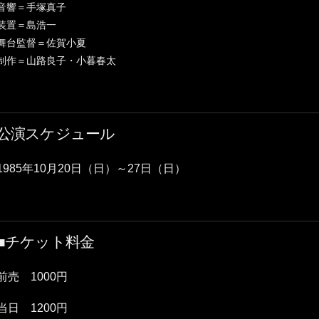
音響＝手塚真子
装置＝島浩一
舞台監督＝佐賀小夏
制作＝山路良子・小暮春太
公演スケジュール
1985年10月20日（日）～27日（日）
■チケット料金
前売 1000円
当日 1200円