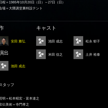
日程＝1985年10月20日（日）～27日（日）
会場＝大隈講堂裏特設テント
作
キャスト
安田 雅弘
池田 成志
松永 郁子
演出
米田 信之
土井 裕泰
池田 成志
スタッフ
照明＝松本昭宏・富本達之
宣伝美術＝寺門孝之