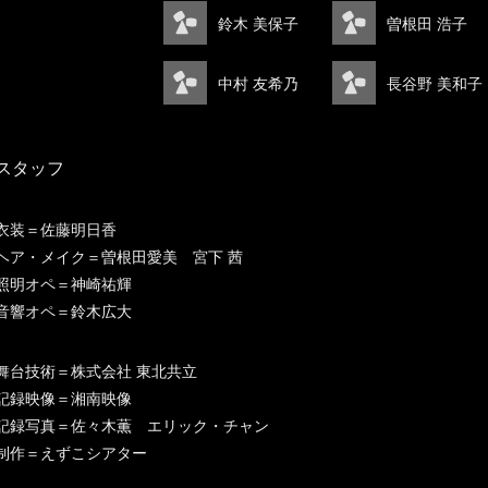
鈴木 美保子
曽根田 浩子
中村 友希乃
長谷野 美和子
スタッフ
衣装＝佐藤明日香
ヘア・メイク＝曽根田愛美 宮下 茜
照明オペ＝神崎祐輝
音響オペ＝鈴木広大
舞台技術＝株式会社 東北共立
記録映像＝湘南映像
記録写真＝佐々木薫 エリック・チャン
制作＝えずこシアター