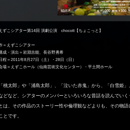
えずこシアター第14回 演劇公演 chocott【ちょこっと】
作＝えずこシアター
構成・演出＝岩淵吉能、長谷野勇希
日程＝2011年8月27日（土）・28日（日）
会場＝えずこホール（仙南芸術文化センター）・平土間ホール
「桃太郎」や「浦島太郎」、「泣いた赤鬼」から、「白雪姫」
などなど、シアターのメンバーといろいろな昔話を読んでいく
とは、その作品のストーリー性や倫理観などよりも、その物語
ことです。