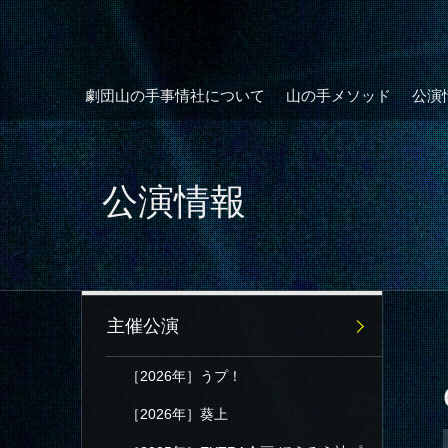
劇団山の手事情社について
山の手メソッド
公演
公演情報
主催公演
［2026年］うプ！
［2026年］葵上