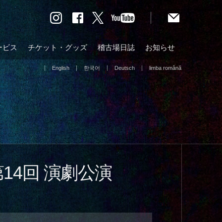
ービス
チケット・グッズ
稽古場日誌
お知らせ
English
한국어
Deutsch
limba română
第14回 演劇公演