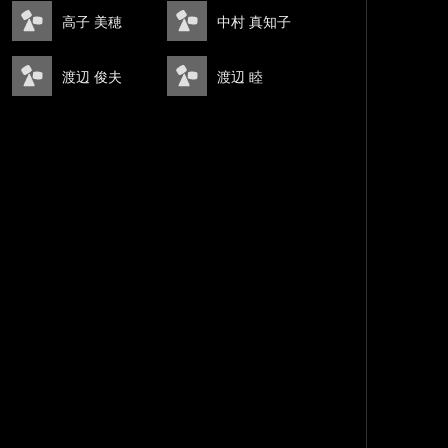
高子 美穂
中村 真知子
渡辺 俊夫
渡辺 睦