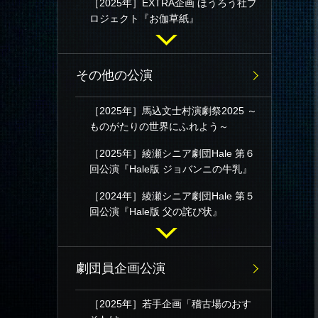
［2025年］EXTRA企画 ほうろう社プ
ロジェクト『お伽草紙』
その他の公演
［2025年］馬込文士村演劇祭2025 ～
ものがたりの世界にふれよう～
［2025年］綾瀬シニア劇団Hale 第６
回公演『Hale版 ジョバンニの牛乳』
［2024年］綾瀬シニア劇団Hale 第５
回公演『Hale版 父の詫び状』
劇団員企画公演
［2025年］若手企画「稽古場のおす