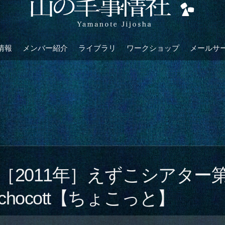
情報
メンバー紹介
ライブラリ
ワークショップ
メールサ
［2011年］えずこシアター
chocott【ちょこっと】