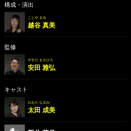
構成・演出
こしや まみ
越谷 真美
監修
やすだ まさひろ
安田 雅弘
キャスト
おおた なるみ
太田 成美