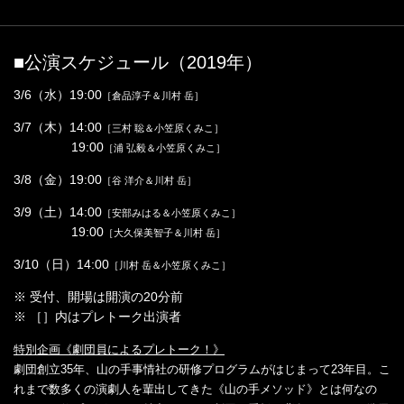
■公演スケジュール（2019年）
3/6（水）19:00
［倉品淳子＆川村 岳］
3/7（木）14:00
［三村 聡＆小笠原くみこ］
19:00
［浦 弘毅＆小笠原くみこ］
3/8（金）19:00
［谷 洋介＆川村 岳］
3/9（土）14:00
［安部みはる＆小笠原くみこ］
19:00
［大久保美智子＆川村 岳］
3/10（日）14:00
［川村 岳＆小笠原くみこ］
※ 受付、開場は開演の20分前
※ ［］内はプレトーク出演者
特別企画《劇団員によるプレトーク！》
劇団創立35年、山の手事情社の研修プログラムがはじまって23年目。こ
れまで数多くの演劇人を輩出してきた《山の手メソッド》とは何なの