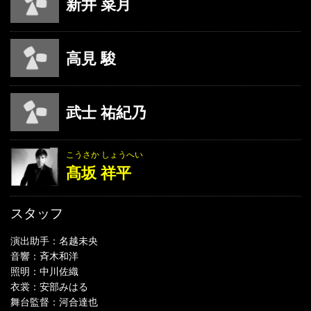
新井 菜月
高見 駿
武士 祐紀乃
こうさか しょうへい
髙坂 祥平
スタッフ
演出助手：名越未央
音響：斉木和洋
照明：中川佐織
衣裳：安部みはる
舞台監督：河合達也