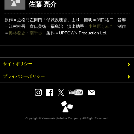
佐藤 亮介
原作＝近松門左衛門「傾城反魂香」より 照明＝関口祐二 音響
＝江村桂吾 宣伝美術＝福島治 演出助手＝
小笠原くみこ
制作
＝
奥林啓史
・
南千歩
製作＝UPTOWN Production Ltd.
サイトポリシー
プライバシーポリシー
Copyright© Yamanote jijohsha Company. All Right Reserved.