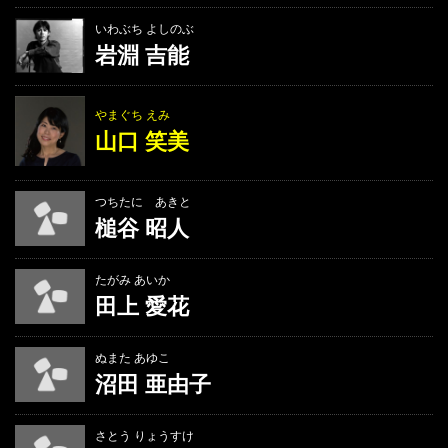
いわぶち よしのぶ
岩淵 吉能
やまぐち えみ
山口 笑美
つちたに あきと
槌谷 昭人
たがみ あいか
田上 愛花
ぬまた あゆこ
沼田 亜由子
さとう りょうすけ