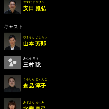
やすだ まさひろ
安田 雅弘
キャスト
やまもと よしろう
山本 芳郎
みむら そう
三村 聡
くらしな じゅんこ
倉品 淳子
みずより まゆみ
水寄 真弓