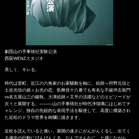
劇団山の手事情社実験公演
西荻WENZスタジオ
美しく、キレる。
時代は室町。近江の六角家のお家騒動を軸に、絵師＝狩野元信と
土佐光信の娘＝お光の恋、歌舞伎十八番でも有名な不破伴左衛門
vs名古屋山三の確執、大津絵師＝又平の活躍などのエピソードが
次々と展開する。―――山の手事情社が時代浄瑠璃にはじめてチ
ャレンジ。独自の先鋭的な表現手法を駆使して、高度に構築され
た近松のドラマ世界を絢爛に描きます。
近松を読んでいると痛い。展開の速さにがんがんくるし、出てく
る連中の行動にびんびんくる。なんでそんなに、と感じながら、