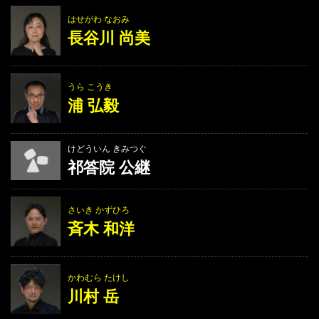
はせがわ なおみ
長谷川 尚美
うら こうき
浦 弘毅
けどういん きみつぐ
祁答院 公継
さいき かずひろ
斉木 和洋
かわむら たけし
川村 岳