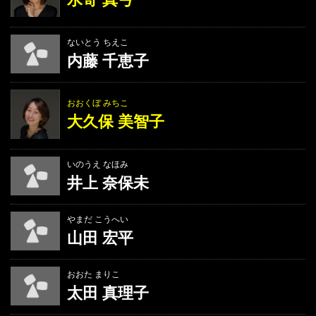
ないとう ちえこ
内藤 千恵子
おおくぼ みちこ
大久保 美智子
いのうえ なほみ
井上 奈保未
やまだ こうへい
山田 宏平
おおた まりこ
太田 真理子