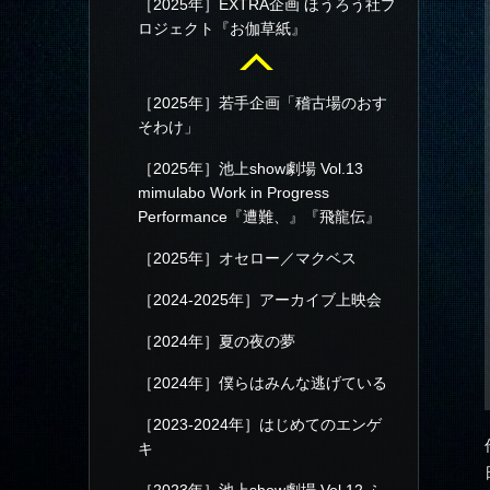
［2025年］EXTRA企画 ほうろう社プ
ロジェクト『お伽草紙』
［2025年］若手企画「稽古場のおす
そわけ」
［2025年］池上show劇場 Vol.13
mimulabo Work in Progress
Performance『遭難、』『飛龍伝』
［2025年］オセロー／マクベス
［2024-2025年］アーカイブ上映会
［2024年］夏の夜の夢
［2024年］僕らはみんな逃げている
［2023-2024年］はじめてのエンゲ
キ