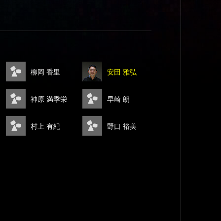
柳岡 香里
安田 雅弘
神原 満季栄
早崎 朗
村上 有紀
野口 裕美