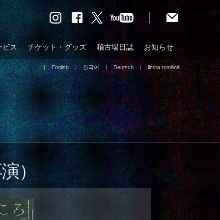
ービス
チケット・グッズ
稽古場日誌
お知らせ
English
한국어
Deutsch
limba română
再演）