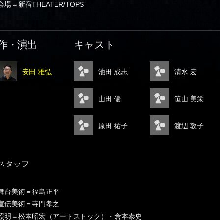
会場＝新宿THEATER/TOPS
作・演出
キャスト
安田 雅弘
池田 成志
清水 宏
山田 優
笹山 美栄
原田 祐子
渡辺 敦子
スタッフ
舞台美術＝福島正平
宣伝美術＝寺門孝之
照明＝松本昭宏（アートストック）・倉本泰史