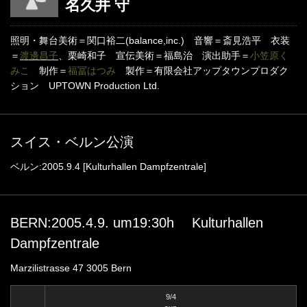
名久井 守
照明・舞台美術＝関口裕二(balance,inc.) 音響＝斎見浩平 衣装
＝
渡邊昌子
、栗崎和子 宣伝美術＝福島治 演出助手＝
小笠原く
みこ
制作＝
福冨はつみ
製作＝有限会社アップタウンプロダク
ション UPTOWN Production Ltd.
スイス・ベルン公演
ベルン:2005.9.4 [Kulturhallen Dampfzentrale]
BERN:2005.4.9. um19:30h Kulturhallen
Dampfzentrale
Marzilistrasse 47 3005 Bern
9/4