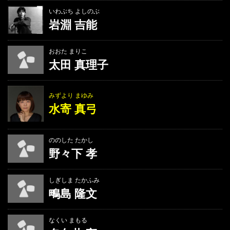
いわぶち よしのぶ
岩淵 吉能
おおた まりこ
太田 真理子
みずより まゆみ
水寄 真弓
ののした たかし
野々下 孝
しぎしま たかふみ
鴫島 隆文
なくい まもる