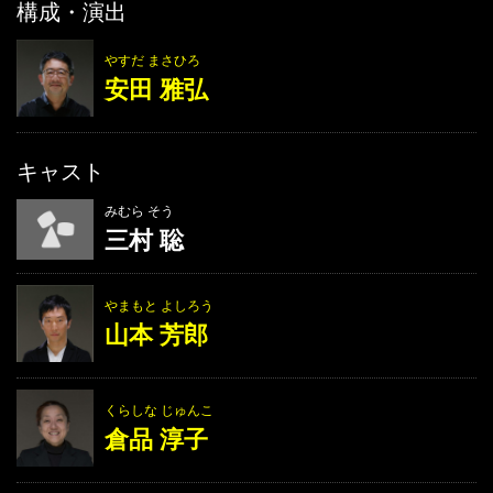
構成・演出
やすだ まさひろ
安田 雅弘
キャスト
みむら そう
三村 聡
やまもと よしろう
山本 芳郎
くらしな じゅんこ
倉品 淳子