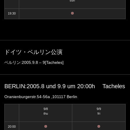
sun
19:30
ドイツ・ベルリン公演
ベルリン:2005.9.8 – 9[Tacheles]
BERLIN:2005.8 und 9.9 um 20:00h Tacheles
Oranienburgerstr.54-56a ,101117 Berlin
9/8
9/9
thu
fri
20:00