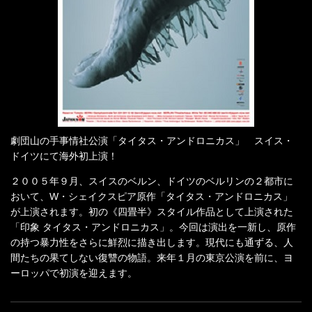
劇団山の手事情社公演「タイタス・アンドロニカス」 スイス・
ドイツにて海外初上演！
２００５年９月、スイスのベルン、ドイツのベルリンの２都市に
おいて、W・シェイクスピア原作「タイタス・アンドロニカス」
が上演されます。初の《四畳半》スタイル作品として上演された
「印象 タイタス・アンドロニカス」。今回は演出を一新し、原作
の持つ暴力性をさらに鮮烈に描き出します。現代にも通ずる、人
間たちの果てしない復讐の物語。来年１月の東京公演を前に、ヨ
ーロッパで初演を迎えます。