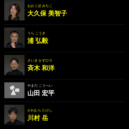
おおくぼ みちこ
大久保 美智子
うら こうき
浦 弘毅
さいき かずひろ
斉木 和洋
やまだ こうへい
山田 宏平
かわむら たけし
川村 岳