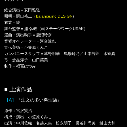
総合演出＝安田雅弘
照明＝関口裕二（
balance,inc.DESIGN
)
衣裳＝綾
舞台監督＝浦 弘毅（㈱ステージワークURAK）
選曲・演出助手＝鹿沼玲奈
音響オペレーター＝河合達也
宣伝美術＝小笠原くみこ
カンパニースタッフ＝草野明華 馬場玲乃／山本芳郎 水寄真
弓 倉品淳子 山口笑美
制作＝福冨はつみ
■ 上演作品
［A］
『注文の多い料理店』
原作：宮沢賢治
構成・演出：小笠原くみこ
出演：中川佐織 名越未央 松永明子 長谷川尚美 鍵山大和