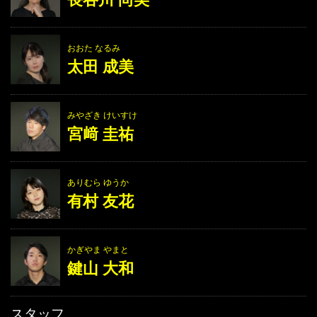
おおた なるみ
太田 成美
みやざき けいすけ
宮﨑 圭祐
ありむら ゆうか
有村 友花
かぎやま やまと
鍵山 大和
スタッフ