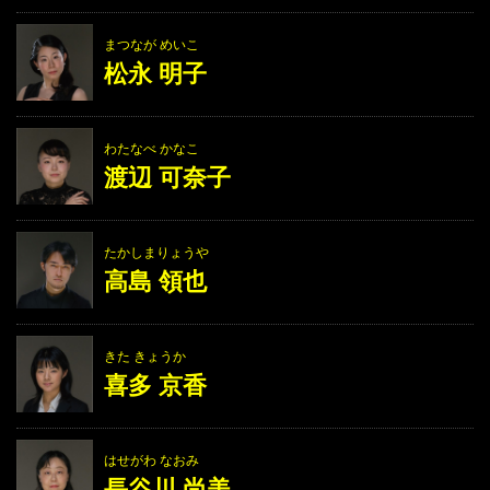
まつなが めいこ
松永 明子
わたなべ かなこ
渡辺 可奈子
たかしまりょうや
高島 領也
きた きょうか
喜多 京香
はせがわ なおみ
長谷川 尚美