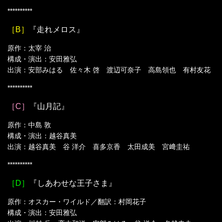
**********
［B］
『走れメロス』
原作：太宰 治
構成・演出：安田雅弘
出演：安部みはる 佐々木 啓 渡辺可奈子 高島領也 有村友花
**********
［C］
『山月記』
原作：中島 敦
構成・演出：越谷真美
出演：越谷真美 谷 洋介 喜多京香 太田成美 宮﨑圭祐
**********
［D］
『しあわせな王子さま』
原作：オスカー・ワイルド／翻訳：村岡花子
構成・演出：安田雅弘