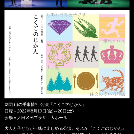
劇団 山の手事情社 公演『こくごのじかん』
日程＝2022年8月19日(金)～20日(土)
会場＝大田区民プラザ 大ホール
大人と子どもが一緒に楽しめる公演。それが『こくごのじかん』