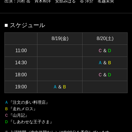
出演：川村 岳 斉木和洋 安部みはる 谷 洋介 名越未央
■ スケジュール
8/19(金)
8/20(土)
11:00
Ｃ
＆
Ｄ
14:30
Ａ
＆
Ｂ
18:00
Ｃ
＆
Ｄ
19:00
Ａ
＆
Ｂ
Ａ
『注文の多い料理店』
Ｂ
『走れメロス』
Ｃ
『山月記』
Ｄ
『しあわせな王子さま』