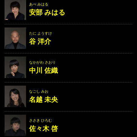
あべ みはる
安部 みはる
たに ようすけ
谷 洋介
なかがわ さおり
中川 佐織
なごし みお
名越 未央
ささき ひろむ
佐々木 啓