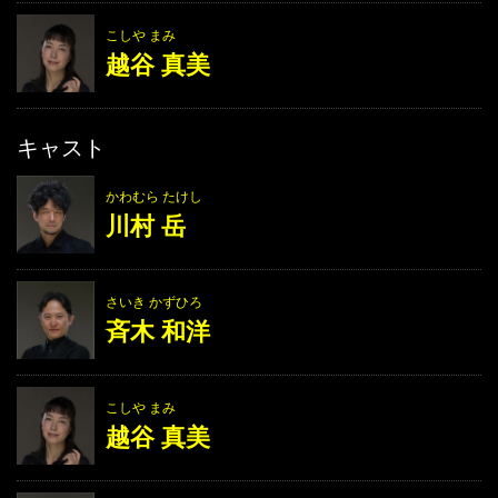
こしや まみ
越谷 真美
キャスト
かわむら たけし
川村 岳
さいき かずひろ
斉木 和洋
こしや まみ
越谷 真美