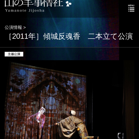
公演情報 >
［2011年］傾城反魂香 二本立て公演
主催公演