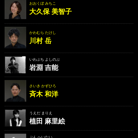
おおくぼ みちこ
大久保 美智子
かわむら たけし
川村 岳
いわぶち よしのぶ
岩淵 吉能
さいき かずひろ
斉木 和洋
うえだ まりえ
植田 麻里絵
ぶん へいたい