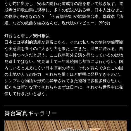
うち蛇に変身し、安珍の隠れた道成寺の鐘を巻いて焼き殺す。道
成寺は和歌山県に現存し、多くの伝説がある寺。日本人はなぜこ
の物語が好きなのか？ ｢今昔物語集｣や歌舞伎台本、郡虎彦「清
姫」などの戯曲を編み込んだ、現代版のレビュー。(90分)
灯台もと暗し／安田雅弘
日本には演劇的遺産が豊富にある。それは私たちの情緒や倫理観
や美意識を養うのに大きな力を果たしてきた。世界に誇れる。自
信を持つべきだと思う。ここ数年海外公演を行なっているのは物
見遊山ではない。物見遊山で三年連続同じ都市には行かない。国
内にいると見えにくい日本演劇の特長、それを育んできたこの国
の土地や人々の魅力、それらを驚くほど鮮明に発見できるのだ。
シンプルな物語や形式に昇華されてきた複雑で多種多様な思い。
私たちは新たな形でそれらをまずは日本に、それから世界中に発
信して行きたいと思う。
舞台写真ギャラリー