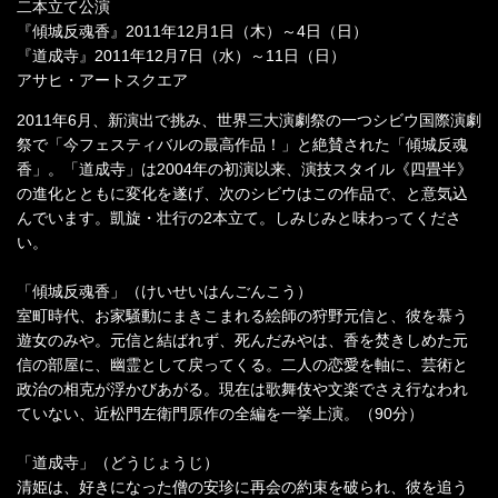
二本立て公演
『傾城反魂香』2011年12月1日（木）～4日（日）
『道成寺』2011年12月7日（水）～11日（日）
アサヒ・アートスクエア
2011年6月、新演出で挑み、世界三大演劇祭の一つシビウ国際演劇
祭で「今フェスティバルの最高作品！」と絶賛された「傾城反魂
香」。「道成寺」は2004年の初演以来、演技スタイル《四畳半》
の進化とともに変化を遂げ、次のシビウはこの作品で、と意気込
んでいます。凱旋・壮行の2本立て。しみじみと味わってくださ
い。
「傾城反魂香」（けいせいはんごんこう）
室町時代、お家騒動にまきこまれる絵師の狩野元信と、彼を慕う
遊女のみや。元信と結ばれず、死んだみやは、香を焚きしめた元
信の部屋に、幽霊として戻ってくる。二人の恋愛を軸に、芸術と
政治の相克が浮かびあがる。現在は歌舞伎や文楽でさえ行なわれ
ていない、近松門左衛門原作の全編を一挙上演。（90分）
「道成寺」（どうじょうじ）
清姫は、好きになった僧の安珍に再会の約束を破られ、彼を追う