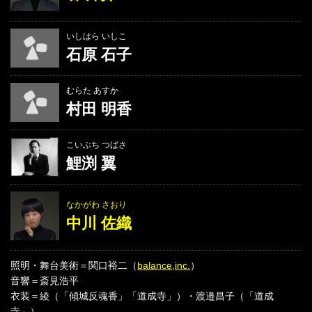
いしはら いしこ
石原 石子
むらた あすか
村田 明香
こいぶち つばさ
鯉渕 翼
なかがわ さおり
中川 佐織
照明・舞台美術＝関口裕二（
balance,inc.
）
音響＝斎見浩平
衣装＝綾（「傾城反魂香」「道成寺」）・渡邉昌子（「道成
寺」）