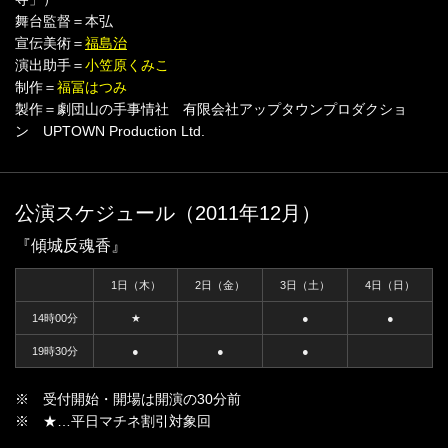
舞台監督＝本弘
宣伝美術＝
福島治
演出助手＝
小笠原くみこ
制作＝
福冨はつみ
製作＝劇団山の手事情社 有限会社アップタウンプロダクショ
ン UPTOWN Production Ltd.
公演スケジュール（2011年12月）
『傾城反魂香』
1日（木）
2日（金）
3日（土）
4日（日）
14時00分
★
●
●
19時30分
●
●
●
※ 受付開始・開場は開演の30分前
※ ★…平日マチネ割引対象回