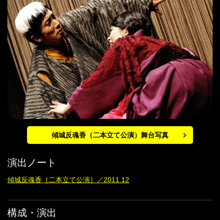
傾城反魂香（二本立て公演）舞台写真
演出ノート
傾城反魂香［二本立て公演］／2011.12
構成・演出