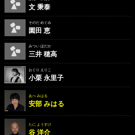
文 秉泰
そのだ めぐみ
園田 恵
みつい ほだか
三井 穂高
おぐり えりこ
小栗 永里子
あべ みはる
安部 みはる
たに ようすけ
谷 洋介