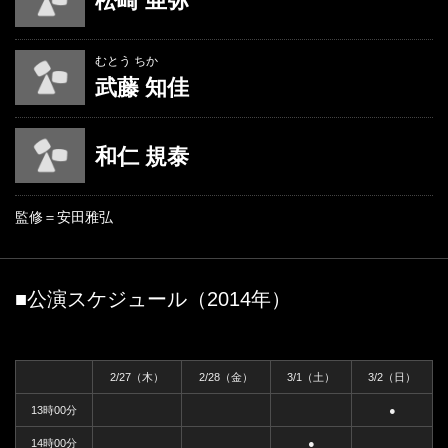
松崎 亜弥
むとう ちか
武藤 知佳
和仁 規泰
監修＝安田雅弘
■公演スケジュール（2014年）
2/27（木）
2/28（金）
3/1（土）
3/2（日）
13時00分
●
14時00分
●