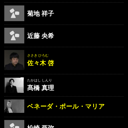
菊地 祥子
近藤 央希
ささき ひろむ
佐々木 啓
たかはし しんり
髙橋 真理
ベネーダ・ポール・マリア