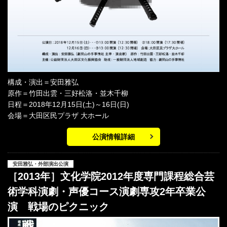
構成・演出＝安田雅弘
原作＝竹田出雲・三好松洛・並木千柳
日程＝2018年12月15日(土)～16日(日)
会場＝大田区民プラザ 大ホール
公演情報詳細
安田雅弘・外部演出公演
［2013年］文化学院2012年度専門課程総合芸
術学科演劇・声優コース演劇専攻2年卒業公
演 戦場のピクニック