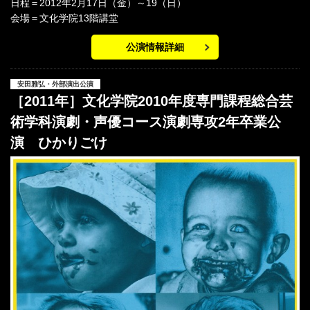
日程＝2012年2月17日（金）～19（日）
会場＝文化学院13階講堂
公演情報詳細
安田雅弘・外部演出公演
［2011年］文化学院2010年度専門課程総合芸
術学科演劇・声優コース演劇専攻2年卒業公
演 ひかりごけ