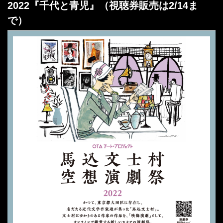
2022『千代と青児』（視聴券販売は2/14ま
で）