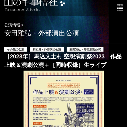
公演情報 >
安田雅弘・外部演出公演
その他の公演
劇団員・外部演出公演
安田雅弘・外部演出公演
［2023年］馬込文士村 空想演劇祭2023 作品
上映＆演劇公演＋［同時収録］生ライブ