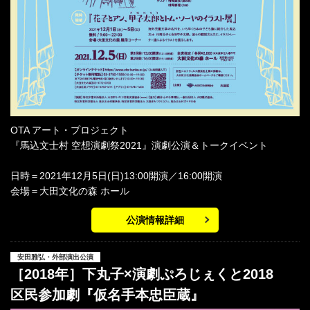
OTA アート・プロジェクト
『馬込文士村 空想演劇祭2021』演劇公演＆トークイベント
日時＝2021年12月5日(日)13:00開演／16:00開演
会場＝大田文化の森 ホール
公演情報詳細
安田雅弘・外部演出公演
［2018年］下丸子×演劇ぷろじぇくと2018
区民参加劇『仮名手本忠臣蔵』