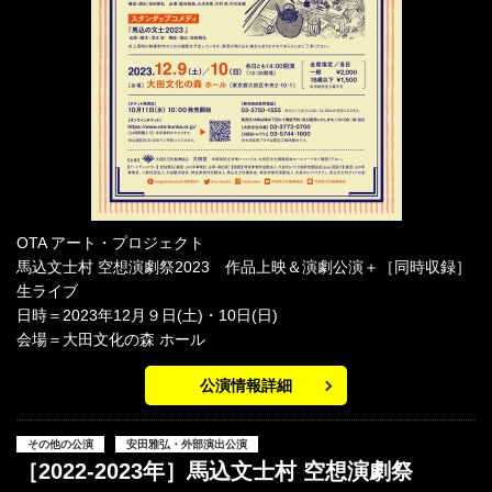
OTA アート・プロジェクト
馬込文士村 空想演劇祭2023 作品上映＆演劇公演＋［同時収録］
生ライブ
日時＝2023年12月９日(土)・10日(日)
会場＝大田文化の森 ホール
公演情報詳細
その他の公演
安田雅弘・外部演出公演
［2022-2023年］馬込文士村 空想演劇祭