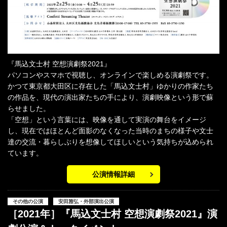
『馬込文士村 空想演劇祭2021』
パソコンやスマホで視聴し、オンラインで楽しめる演劇祭です。
かつて東京都大田区に存在した「馬込文士村」ゆかりの作家たち
の作品を、現代の演出家たちの手により、演劇映像という形で蘇
らせました。
「空想」という言葉には、映像を通して実演の舞台をイメージ
し、現在ではほとんど面影のなくなった当時のまちの様子や文士
達の交流・暮らしぶりを想像してほしいという気持ちが込められ
ています。
公演情報詳細
その他の公演
安田雅弘・外部演出公演
［2021年］『馬込文士村 空想演劇祭2021』演