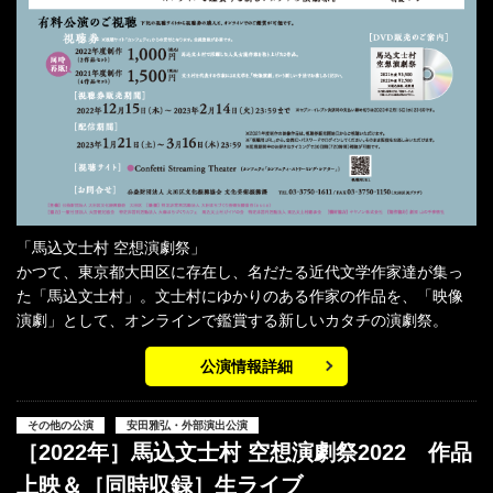
「馬込文士村 空想演劇祭」
かつて、東京都大田区に存在し、名だたる近代文学作家達が集っ
た「馬込文士村」。文士村にゆかりのある作家の作品を、「映像
演劇」として、オンラインで鑑賞する新しいカタチの演劇祭。
公演情報詳細
その他の公演
安田雅弘・外部演出公演
［2022年］馬込文士村 空想演劇祭2022 作品
上映＆［同時収録］生ライブ