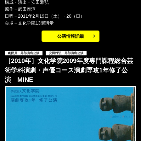
構成・演出＝安田雅弘
原作＝武田泰淳
日程＝2011年2月19日（土）・20（日）
会場＝文化学院13階講堂
公演情報詳細
劇団員・外部演出公演
安田雅弘・外部演出公演
［2010年］文化学院2009年度専門課程総合芸
術学科演劇・声優コース演劇専攻1年修了公
演 MINE