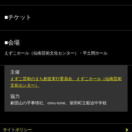
■チケット
■会場
えずこホール（仙南芸術文化センター）・平土間ホール
主催
えずこ芸術のまち創造実行委員会、えずこホール（仙南芸術
文化センター）
協力
劇団山の手事情社、omu-tone、柴田町立船迫中学校
サイトポリシー