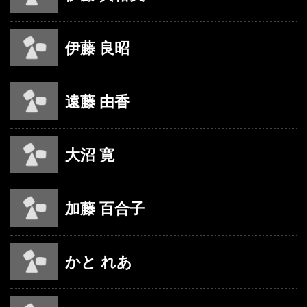
伊藤 良昭
遠藤 由香
大沼 寛
加藤 百合子
かと れあ