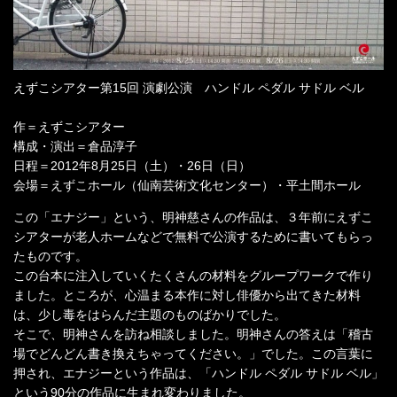
えずこシアター第15回 演劇公演 ハンドル ペダル サドル ベル
作＝えずこシアター
構成・演出＝倉品淳子
日程＝2012年8月25日（土）・26日（日）
会場＝えずこホール（仙南芸術文化センター）・平土間ホール
この「エナジー」という、明神慈さんの作品は、３年前にえずこ
シアターが老人ホームなどで無料で公演するために書いてもらっ
たものです。
この台本に注入していくたくさんの材料をグループワークで作り
ました。ところが、心温まる本作に対し俳優から出てきた材料
は、少し毒をはらんだ主題のものばかりでした。
そこで、明神さんを訪ね相談しました。明神さんの答えは「稽古
場でどんどん書き換えちゃってください。」でした。この言葉に
押され、エナジーという作品は、「ハンドル ペダル サドル ベル」
という90分の作品に生まれ変わりました。