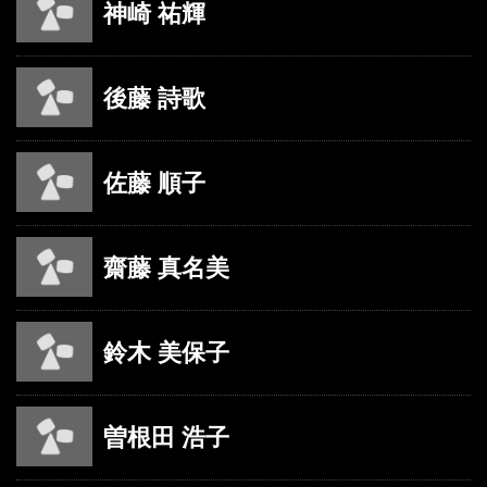
神崎 祐輝
後藤 詩歌
佐藤 順子
齋藤 真名美
鈴木 美保子
曽根田 浩子