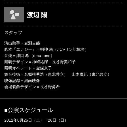
渡辺 陽
スタッフ
演出助手＝岩淵吉能
脚本「エナジー」＝明神 慈（ポかリン記憶舎）
音楽＝澤口 希（omu-tone）
照明デザイン＝神崎祐輝 長谷野美和子
照明オペレート＝金森京子
舞台技術＝名郷根秀浩（東北共立） 山木廣紀（東北共立）
映像記録＝湘南映像
会場装飾デザイン＝長谷野勇希
■公演スケジュール
2012年8月25日（土）・26日（日）