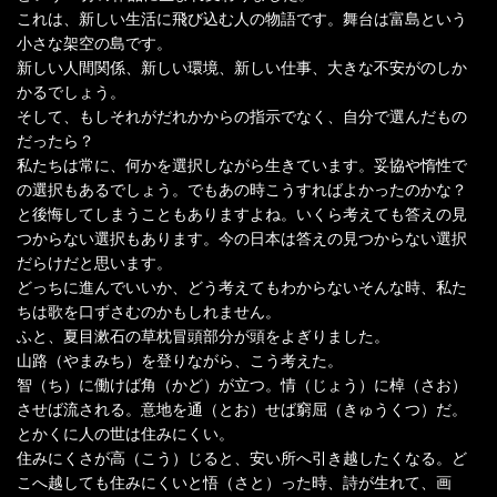
これは、新しい生活に飛び込む人の物語です。舞台は富島という
小さな架空の島です。
新しい人間関係、新しい環境、新しい仕事、大きな不安がのしか
かるでしょう。
そして、もしそれがだれかからの指示でなく、自分で選んだもの
だったら？
私たちは常に、何かを選択しながら生きています。妥協や惰性で
の選択もあるでしょう。でもあの時こうすればよかったのかな？
と後悔してしまうこともありますよね。いくら考えても答えの見
つからない選択もあります。今の日本は答えの見つからない選択
だらけだと思います。
どっちに進んでいいか、どう考えてもわからないそんな時、私た
ちは歌を口ずさむのかもしれません。
ふと、夏目漱石の草枕冒頭部分が頭をよぎりました。
山路（やまみち）を登りながら、こう考えた。
智（ち）に働けば角（かど）が立つ。情（じょう）に棹（さお）
させば流される。意地を通（とお）せば窮屈（きゅうくつ）だ。
とかくに人の世は住みにくい。
住みにくさが高（こう）じると、安い所へ引き越したくなる。ど
こへ越しても住みにくいと悟（さと）った時、詩が生れて、画