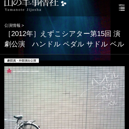
公演情報 >
［2012年］えずこシアター第15回 演
劇公演 ハンドル ペダル サドル ベル
劇団員・外部演出公演