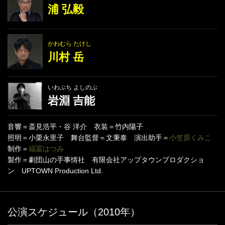
浦 弘毅
かわむら たけし
川村 岳
いわぶち よしのぶ
岩淵 吉能
音響＝斎見浩平・谷 洋介 衣装＝竹内陽子
照明＝小栗永里子 舞台監督＝文秉泰 演出助手＝
小笠原くみこ
制作＝
福冨はつみ
製作＝劇団山の手事情社 有限会社アップタウンプロダクショ
ン UPTOWN Production Ltd.
公演スケジュール（2010年）