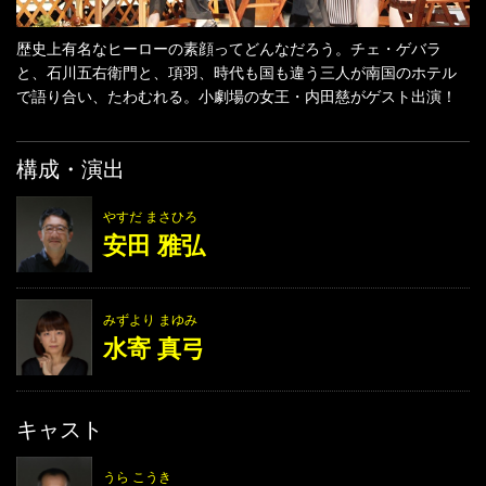
歴史上有名なヒーローの素顔ってどんなだろう。チェ・ゲバラ
と、石川五右衛門と、項羽、時代も国も違う三人が南国のホテル
で語り合い、たわむれる。小劇場の女王・内田慈がゲスト出演！
構成・演出
やすだ まさひろ
安田 雅弘
みずより まゆみ
水寄 真弓
キャスト
うら こうき