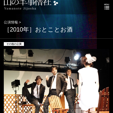
公演情報 >
［2010年］おとことお酒
その他の公演