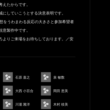
考えたからです。
域にしていこうとする決意表明です。
予想をうわまわる反応の大きさと参加希望者
鋭意製作中です。
ろよりご来場をお待ちしております。／安
石原 嘉之
泉 敏数
大西 小百合
岡田 恵美
川瀧 雅洋
木村 枝美