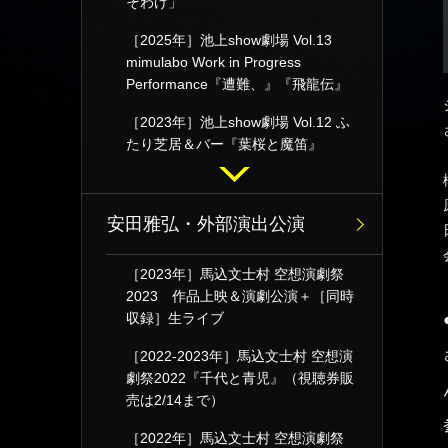
そわけ」
［2025年］池上show劇場 Vol.13
mimulabo Work in Progress
Performance『遭難、』『飛龍伝』
［2023年］池上show劇場 Vol.12 ふ
たり芝居＆バー『葉桜と魔笛』
安田雅弘・外部演出公演
［2023年］馬込文士村 空想演劇祭
2023 作品上映＆演劇公演＋［同時
収録］生ライブ
［2022-2023年］馬込文士村 空想演
劇祭2022『千代と青児』（視聴券販
売は2/14まで）
［2022年］馬込文士村 空想演劇祭