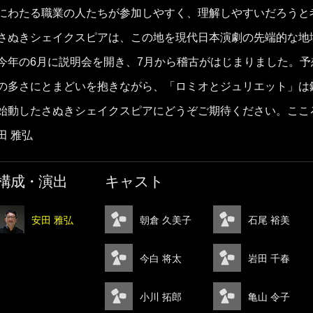
にわたる職業の人たちが参加しやすく、理解しやすいだろうと
さぬきシェイクスピアは、この地を現代日本演劇の先端的な地
今年の6月に説明会を開き、7月から稽古がはじまりました。
の多さにとまどいを抱きながら、「ロミオとジュリエット」は
始動したさぬきシェイクスピアにどうぞご期待ください。ここ
田 雅弘
構成・演出
キャスト
安田 雅弘
朝倉 久美子
石尾 裕美
今白 将太
岩田 千春
小川 拓郎
亀山 令子