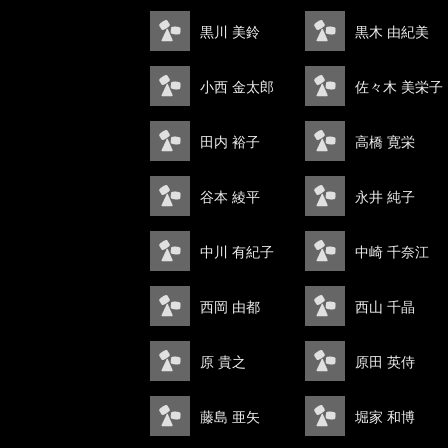
黒川 美鈴
黒木 由紀美
小西 金太郎
佐々木 美栄子
田内 裕子
高橋 寛栄
谷本 綾平
永井 純子
中川 有紀子
中崎 千奈江
西岡 由都
西山 千晶
原 貴之
原田 英侍
藤島 亜矢
堀家 和博