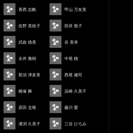
香西 志帆
甲山 万友美
佐野 美枝子
田井 敦子
武政 徳美
谷 美幸
永井 雅樹
中尾 桃
那須 津多美
西尾 健司
橋塚 舞
浜崎 久美子
原田 圭唯
藤川 愛
溝渕 久美子
三谷 ひろみ