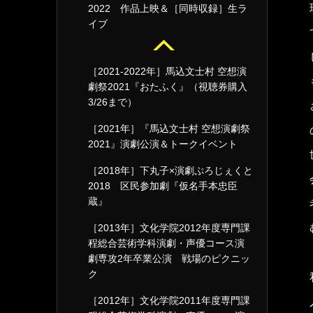
2022 作品上映＆［同時収録］生ラ
イブ
［2021-2022年］馬込文士村 空想演
劇祭2021『おたふく』（視聴券購入
3/26まで）
［2021年］『馬込文士村 空想演劇祭
2021』演劇公演＆トークイベント
［2018年］下丸子×演劇ぷろじぇくと
2018 区民参加劇『仮名手本忠臣
蔵』
［2013年］文化学院2012年度専門課
程総合芸術学科演劇・声優コース演
劇専攻2年卒業公演 戦場のピクニッ
ク
［2012年］文化学院2011年度専門課