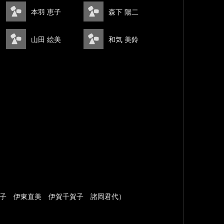
本羽 恵子
森下 陽二
山田 絵美
和気 美鈴
良子 伊東直美 伊賀千賀子 諸岡君代）