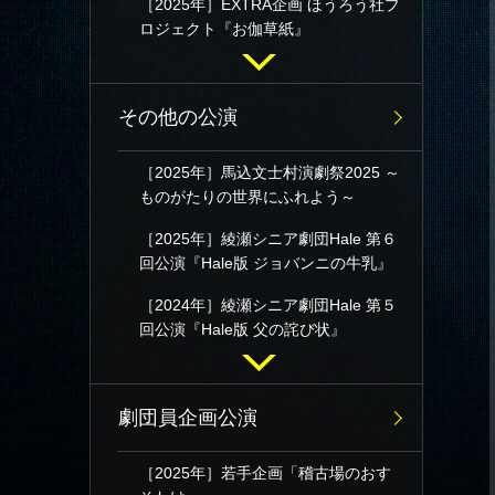
［2025年］EXTRA企画 ほうろう社プ
ロジェクト『お伽草紙』
その他の公演
［2025年］馬込文士村演劇祭2025 ～
ものがたりの世界にふれよう～
［2025年］綾瀬シニア劇団Hale 第６
回公演『Hale版 ジョバンニの牛乳』
［2024年］綾瀬シニア劇団Hale 第５
回公演『Hale版 父の詫び状』
劇団員企画公演
［2025年］若手企画「稽古場のおす