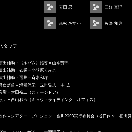
宮田 忍
三好 真理
森松 あすか
矢野 和典
スタッフ
演出補助・《ルパム》指導＝山本芳郎
演出補助・衣裳＝小笠原くみこ
演出補助・選曲＝斉木和洋
舞台監督＝海老沢栄 玉田哲夫 本 弘
音響＝太田裕二（ステージドア）
照明＝西山和宏（ミュウ・ライティング・オフィス）
制作＝シアター・プロジェクト香川2003実行委員会（谷口尚令 植田