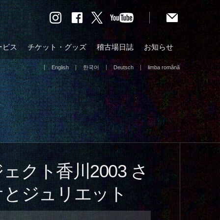
ービス
チケット・グッズ
稽古場日誌
お知らせ
English
한국어
Deutsch
limba română
ェクト香川2003 さ
オとジュリエット