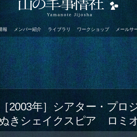
情報
メンバー紹介
ライブラリ
ワークショップ
メールサ
［2003年］シアター・プロジ
ぬきシェイクスピア ロミ