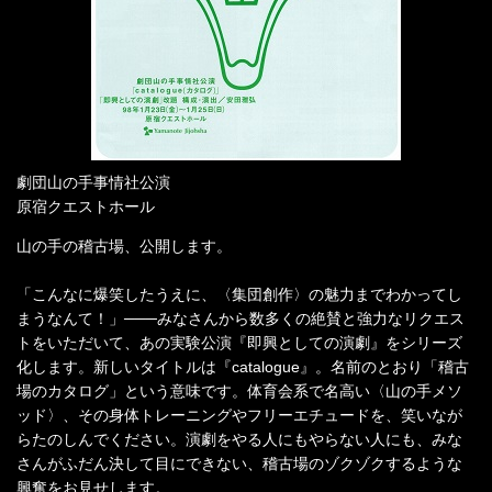
劇団山の手事情社公演
原宿クエストホール
山の手の稽古場、公開します。
「こんなに爆笑したうえに、〈集団創作〉の魅力までわかってし
まうなんて！」───みなさんから数多くの絶賛と強力なリクエス
トをいただいて、あの実験公演『即興としての演劇』をシリーズ
化します。新しいタイトルは『catalogue』。名前のとおり「稽古
場のカタログ」という意味です。体育会系で名高い〈山の手メソ
ッド〉、その身体トレーニングやフリーエチュードを、笑いなが
らたのしんでください。演劇をやる人にもやらない人にも、みな
さんがふだん決して目にできない、稽古場のゾクゾクするような
興奮をお見せします。