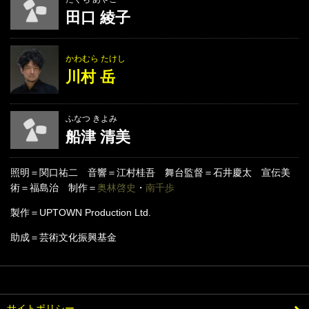
田口 綾子
かわむら たけし
川村 岳
ふなつ きよみ
船津 清美
照明＝関口祐二 音響＝江村桂吾 舞台監督＝石井慶太 宣伝美
術＝福島治 制作＝
奥林啓史
・
南千歩
製作＝UPTOWN Production Ltd.
助成＝芸術文化振興基金
サイトポリシー