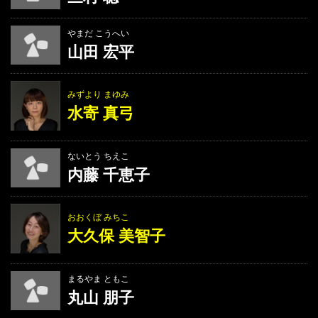
やまだ こうへい
山田 宏平
みずより まゆみ
水寄 真弓
ないとう ちえこ
内藤 千恵子
おおくぼ みちこ
大久保 美智子
まるやま ともこ
丸山 朋子