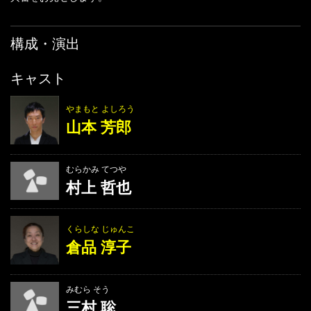
構成・演出
キャスト
やまもと よしろう
山本 芳郎
むらかみ てつや
村上 哲也
くらしな じゅんこ
倉品 淳子
みむら そう
三村 聡