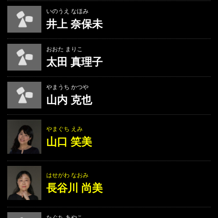
いのうえ なほみ
井上 奈保未
おおた まりこ
太田 真理子
やまうち かつや
山内 克也
やまぐち えみ
山口 笑美
はせがわ なおみ
長谷川 尚美
たぐち あやこ