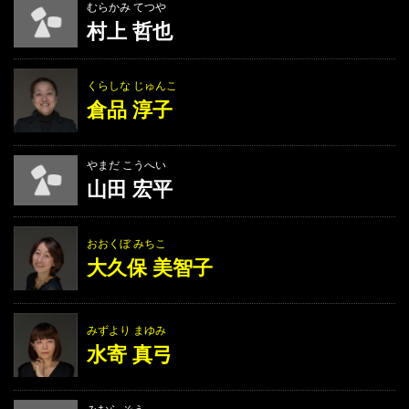
むらかみ てつや
村上 哲也
くらしな じゅんこ
倉品 淳子
やまだ こうへい
山田 宏平
おおくぼ みちこ
大久保 美智子
みずより まゆみ
水寄 真弓