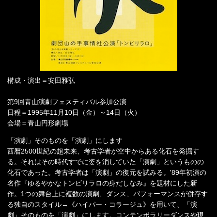
構成・演出＝安田雅弘
第9回青山演劇フェスティバル参加公演
日程＝1995年11月10日（金）～14日（火）
会場＝青山円形劇場
「演劇」そのものを「演劇」にします
西暦2500世紀の超未来、考古学者が空中からある化石を発掘す
る。それはその時代すでに姿を消していた「演劇」というものの
化石であった。考古学者は「演劇」の復元を試みる。'89年初演の
名作『ゆるやかなトンビリラロの身だしなみ』を題材にした新
作。1つの舞台上に複数の演劇、ダンス、パフォーマンスが併存す
る独自のスタイル→《ハイパー・コラージュ》を用いて、「演
劇」そのものを「演劇」にします。コンテンポラリーダンスや現