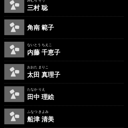
みむら そう
三村 聡
角南 範子
ないとう ちえこ
内藤 千恵子
おおた まりこ
太田 真理子
たなか りえ
田中 理絵
ふなつ きよみ
船津 清美