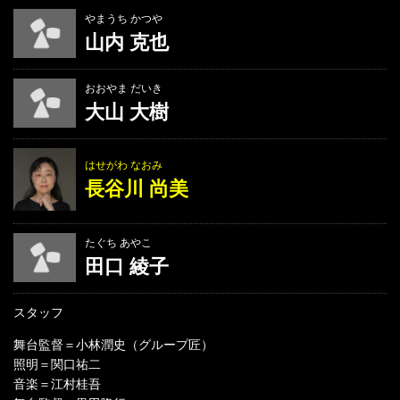
やまうち かつや
山内 克也
おおやま だいき
大山 大樹
はせがわ なおみ
長谷川 尚美
たぐち あやこ
田口 綾子
スタッフ
舞台監督＝小林潤史（グループ匠）
照明＝関口祐二
音楽＝江村桂吾