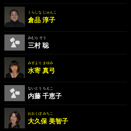
くらしな じゅんこ
倉品 淳子
みむら そう
三村 聡
みずより まゆみ
水寄 真弓
ないとう ちえこ
内藤 千恵子
おおくぼ みちこ
大久保 美智子