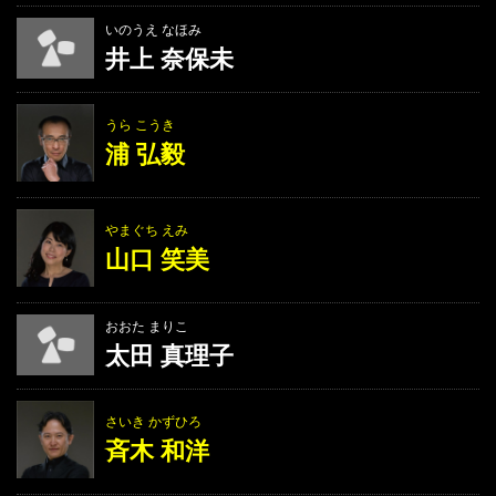
いのうえ なほみ
井上 奈保未
うら こうき
浦 弘毅
やまぐち えみ
山口 笑美
おおた まりこ
太田 真理子
さいき かずひろ
斉木 和洋