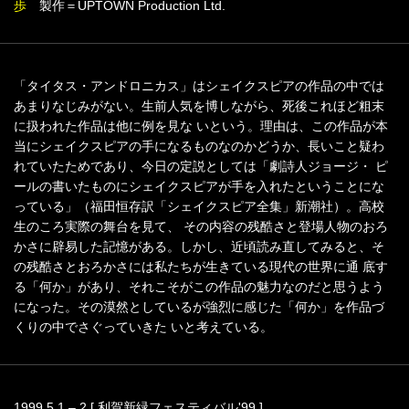
歩
製作＝UPTOWN Production Ltd.
「タイタス・アンドロニカス」はシェイクスピアの作品の中では
あまりなじみがない。生前人気を博しながら、死後これほど粗末
に扱われた作品は他に例を見な いという。理由は、この作品が本
当にシェイクスピアの手になるものなのかどうか、長いこと疑わ
れていたためであり、今日の定説としては「劇詩人ジョージ・ ピ
ールの書いたものにシェイクスピアが手を入れたということにな
っている」（福田恒存訳「シェイクスピア全集」新潮社）。高校
生のころ実際の舞台を見て、 その内容の残酷さと登場人物のおろ
かさに辟易した記憶がある。しかし、近頃読み直してみると、そ
の残酷さとおろかさには私たちが生きている現代の世界に通 底す
る「何か」があり、それこそがこの作品の魅力なのだと思うよう
になった。その漠然としているが強烈に感じた「何か」を作品づ
くりの中でさぐっていきた いと考えている。
1999.5.1 – 2 [ 利賀新緑フェスティバル'99 ]