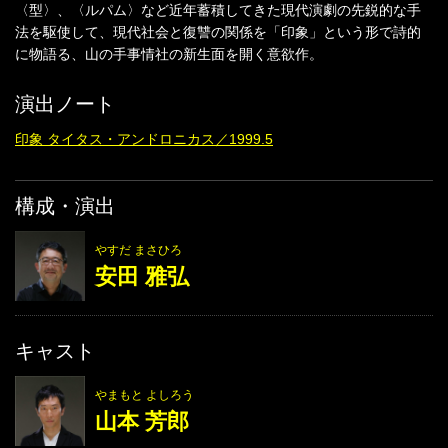
〈型〉、〈ルパム〉など近年蓄積してきた現代演劇の先鋭的な手
法を駆使して、現代社会と復讐の関係を「印象」という形で詩的
に物語る、山の手事情社の新生面を開く意欲作。
演出ノート
印象 タイタス・アンドロニカス／1999.5
構成・演出
やすだ まさひろ
安田 雅弘
キャスト
やまもと よしろう
山本 芳郎