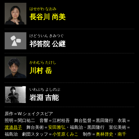
はせがわ なおみ
長谷川 尚美
けどういん きみつぐ
祁答院 公継
かわむら たけし
川村 岳
いわぶち よしのぶ
岩淵 吉能
原作＝W.シェイクスピア
照明＝関口祐二 音響＝江村桂吾 舞台監督＝黒田隆行 衣装＝
渡邉昌子
舞台美術＝
安田雅弘
・福島治・黒田隆行 宣伝美術＝
福島治 劇団スタッフ＝
小笠原くみこ
制作＝
奥林啓史
・
南千