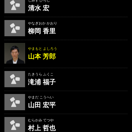
しみず ひろし
清水 宏
やなぎおか かおり
柳岡 香里
やまもと よしろう
山本 芳郎
たきうら ふくこ
滝浦 福子
やまだ こうへい
山田 宏平
むらかみ てつや
村上 哲也