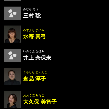
みむら そう
三村 聡
みずより まゆみ
水寄 真弓
いのうえ なほみ
井上 奈保未
くらしな じゅんこ
倉品 淳子
おおくぼ みちこ
大久保 美智子