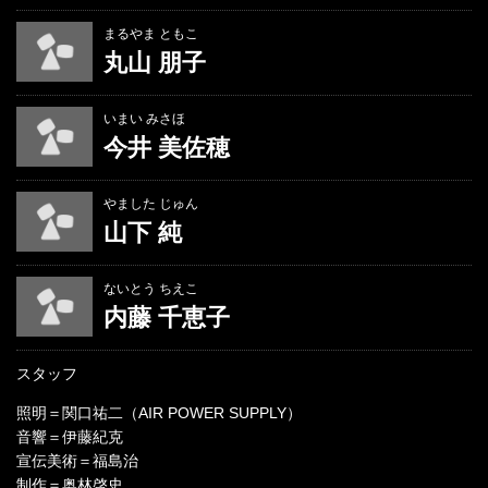
まるやま ともこ
丸山 朋子
いまい みさほ
今井 美佐穂
やました じゅん
山下 純
ないとう ちえこ
内藤 千恵子
スタッフ
照明＝関口祐二（AIR POWER SUPPLY）
音響＝伊藤紀克
宣伝美術＝福島治
制作＝奥林啓史